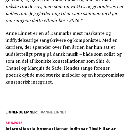
måske troede sov, men som nu vækkes og genopleves i et
fælles rum. Jeg glæder mig til at være sammen med jer
om sangene dette efterår her i 2026.”
Anne Linnet er en af Danmarks mest markante og
indflydelsesrige sangskrivere og komponister. Med en
karriere, der spænder over fem årtier, har hun sat et
uudsletteligt præg på dansk musik – både som solist og
som en del af ikoniske konstellationer som Shit &
Chanel og Marquis de Sade. Hendes sange forener
poetisk dybde med stærke melodier og en kompromisløs
kunstnerisk integritet.
LIGNENDE EMNER:
ANNE LINNET
Anne Linnet deler stor nyhed: For første
SE NÆSTE
gang nogensinde
Internationale kæmpestjerner indtager Tivoli: Her er