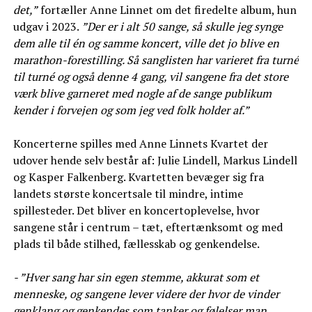
det,”
fortæller Anne Linnet om det firedelte album, hun
udgav i 2023.
”Der er i alt 50 sange, så skulle jeg synge
dem alle til én og samme koncert, ville det jo blive en
marathon-forestilling. Så sanglisten har varieret fra turné
til turné og også denne 4 gang, vil sangene fra det store
værk blive garneret med nogle af de sange publikum
kender i forvejen og som jeg ved folk holder af.”
Koncerterne spilles med Anne Linnets Kvartet der
udover hende selv består af: Julie Lindell, Markus Lindell
og Kasper Falkenberg. Kvartetten bevæger sig fra
landets største koncertsale til mindre, intime
spillesteder. Det bliver en koncertoplevelse, hvor
sangene står i centrum – tæt, eftertænksomt og med
plads til både stilhed, fællesskab og genkendelse.
- ”Hver sang har sin egen stemme, akkurat som et
menneske, og sangene lever videre der hvor de vinder
genklang og genkendes som tanker og følelser man