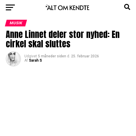
MUSIK
Anne Linnet deler stor nyhed: En
cirkel skal sluttes
Udgivet
5 måneder siden
d.
25. februar 2026
Af
Sarah S