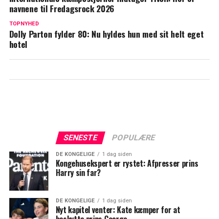
navnene til Fredagsrock 2026
Dansk musiker hitter i Kina: Ligger
nummer et
TOPNYHED
Dolly Parton fylder 80: Nu hyldes hun med sit helt eget
hotel
SENESTE
POPULÆRE
DE KONGELIGE
1 dag siden
Kongehusekspert er rystet: Afpresser prins
Harry sin far?
DE KONGELIGE
1 dag siden
Nyt kapitel venter: Kate kæmper for at
beskytte prins George