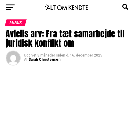
MUSIK
Aviciis arv: Fra tæt samarbejde til
juridisk konflikt om
Udgivet
8 måneder siden
d.
16. december 2025
Af
Sarah Christensen