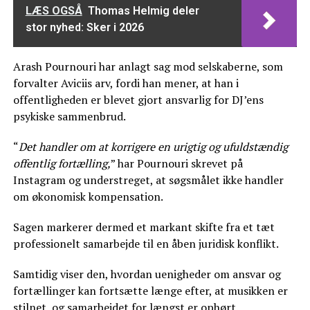
LÆS OGSÅ
Thomas Helmig deler
stor nyhed: Sker i 2026
Arash Pournouri har anlagt sag mod selskaberne, som
forvalter Aviciis arv, fordi han mener, at han i
offentligheden er blevet gjort ansvarlig for DJ’ens
psykiske sammenbrud.
“
Det handler om at korrigere en urigtig og ufuldstændig
offentlig fortælling,
” har Pournouri skrevet på
Instagram og understreget, at søgsmålet ikke handler
om økonomisk kompensation.
Sagen markerer dermed et markant skifte fra et tæt
professionelt samarbejde til en åben juridisk konflikt.
Samtidig viser den, hvordan uenigheder om ansvar og
fortællinger kan fortsætte længe efter, at musikken er
stilnet, og samarbejdet for længst er ophørt.