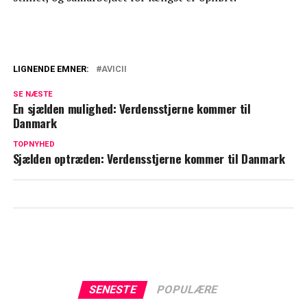
LIGNENDE EMNER:
AVICII
Dansk musiker hitter i Kina: Ligger
SE NÆSTE
nummer et
En sjælden mulighed: Verdensstjerne kommer til
Danmark
Succesen var ikke uden problemer: ABBA
taler ud
TOPNYHED
Sjælden optræden: Verdensstjerne kommer til Danmark
SENESTE
POPULÆRE