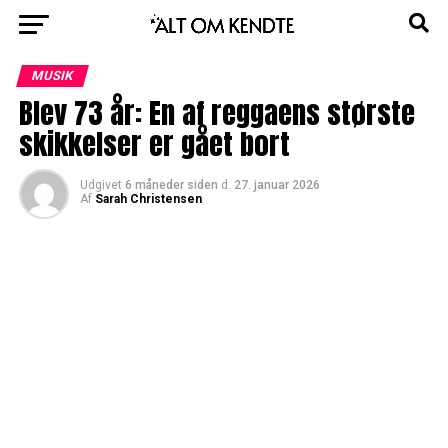
MUSIK
Blev 73 år: En af reggaens største
skikkelser er gået bort
Udgivet
6 måneder siden
d.
27. januar 2026
Af
Sarah Christensen