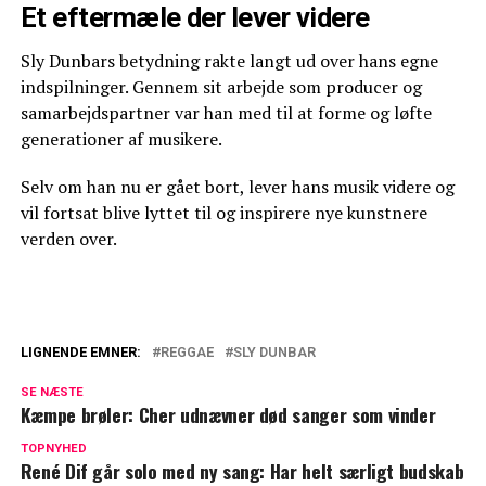
Et eftermæle der lever videre
Sly Dunbars betydning rakte langt ud over hans egne
indspilninger. Gennem sit arbejde som producer og
samarbejdspartner var han med til at forme og løfte
generationer af musikere.
Selv om han nu er gået bort, lever hans musik videre og
vil fortsat blive lyttet til og inspirere nye kunstnere
verden over.
LIGNENDE EMNER:
REGGAE
SLY DUNBAR
Dansk musiker hitter i Kina: Ligger
SE NÆSTE
nummer et
Kæmpe brøler: Cher udnævner død sanger som vinder
Succesen var ikke uden problemer: ABBA
TOPNYHED
René Dif går solo med ny sang: Har helt særligt budskab
taler ud