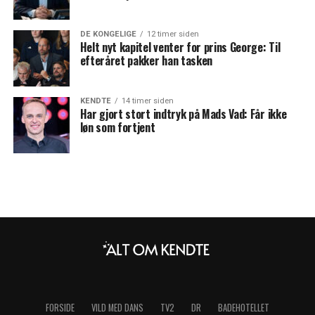
DE KONGELIGE
12 timer siden
Helt nyt kapitel venter for prins George: Til
efteråret pakker han tasken
KENDTE
14 timer siden
Har gjort stort indtryk på Mads Vad: Får ikke
løn som fortjent
FORSIDE
VILD MED DANS
TV2
DR
BADEHOTELLET