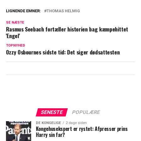
LIGNENDE EMNER:
THOMAS HELMIG
Thomas Helmig med mystisk besked:
SE NÆSTE
Hvad betyder det?
Rasmus Seebach fortæller historien bag kæmpehittet
'Engel'
Thomas Helmigs store sorg: Udgiver
særlig hyldest til Hugo
TOPNYHED
Ozzy Osbournes sidste tid: Det siger dødsattesten
SENESTE
POPULÆRE
DE KONGELIGE
2 dage siden
Kongehusekspert er rystet: Afpresser prins
Harry sin far?