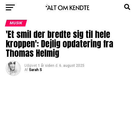
MUSIK
'Et smil der bredte sig til hele
kroppen': Dejlig opdatering fra
Thomas Helmig
Udgivet
1 år siden
d.
6. august 2025
Af
Sarah S