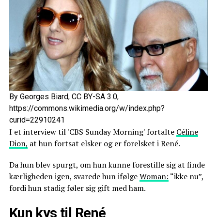
By Georges Biard, CC BY-SA 3.0,
https://commons.wikimedia.org/w/index.php?
curid=22910241
I et interview til 'CBS Sunday Morning' fortalte
Céline
Dion,
at hun fortsat elsker og er forelsket i René.
Da hun blev spurgt, om hun kunne forestille sig at finde
kærligheden igen, svarede hun ifølge
Woman:
“ikke nu”,
fordi hun stadig føler sig gift med ham.
Kun kys til René