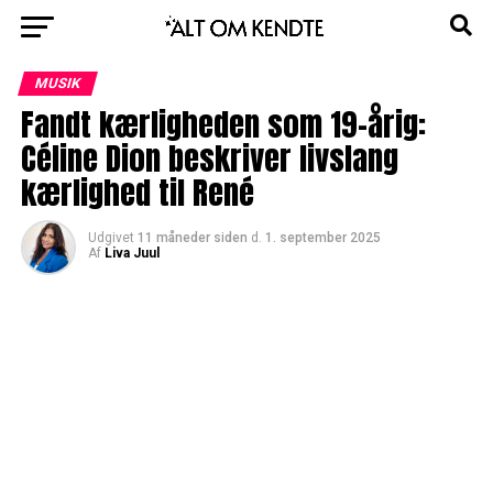
MUSIK
Fandt kærligheden som 19-årig:
Céline Dion beskriver livslang
kærlighed til René
Udgivet
11 måneder siden
d.
1. september 2025
Af
Liva Juul