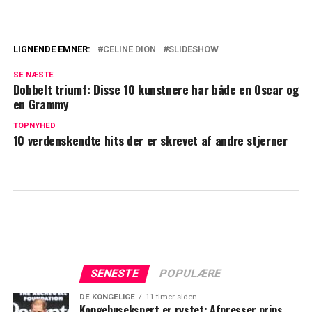
LIGNENDE EMNER:
CELINE DION
SLIDESHOW
Efter kampen mod sygdom: Celine Dion
SE NÆSTE
planlægger comeback
Dobbelt triumf: Disse 10 kunstnere har både en Oscar og
en Grammy
Céline Dion ramt af anfald for rullende
kamera: Ude af stand til at tale eller
TOPNYHED
10 verdenskendte hits der er skrevet af andre stjerner
bevæge sig
SENESTE
POPULÆRE
DE KONGELIGE
11 timer siden
Kongehusekspert er rystet: Afpresser prins