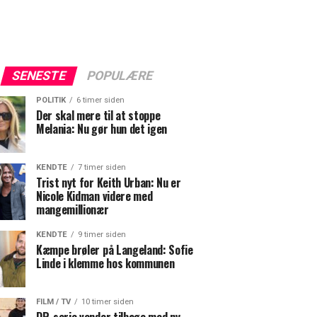
SENESTE
POPULÆRE
POLITIK
6 timer siden
Der skal mere til at stoppe
Melania: Nu gør hun det igen
KENDTE
7 timer siden
Trist nyt for Keith Urban: Nu er
Nicole Kidman videre med
mangemillionær
KENDTE
9 timer siden
Kæmpe brøler på Langeland: Sofie
Linde i klemme hos kommunen
FILM / TV
10 timer siden