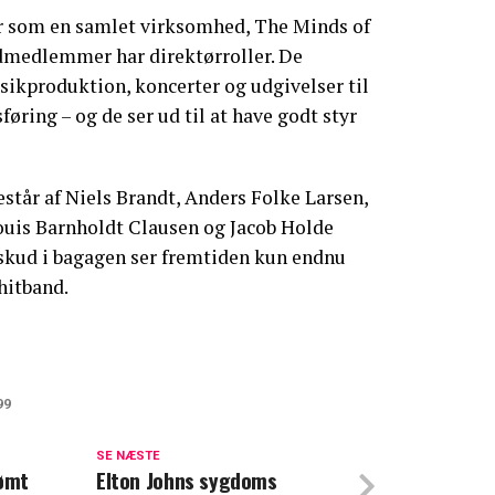
r som en samlet virksomhed, The Minds of
ndmedlemmer har direktørroller. De
usikproduktion, koncerter og udgivelser til
ring – og de ser ud til at have godt styr
står af Niels Brandt, Anders Folke Larsen,
ouis Barnholdt Clausen og Jacob Holde
skud i bagagen ser fremtiden kun endnu
hitband.
99
'Minds of 99' åbner om svær tid: "Det stak
SE NÆSTE
 ømt
Elton Johns sygdoms