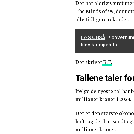
Der har aldrig været me
The Minds of 99, der net
alle tidligere rekorder.
LÆS OGSÅ
7 covernumr
blev kæmpehits
Det skriver
B.T.
Tallene taler fo
Ifølge de nyeste tal har 
millioner kroner i 2024.
Det er den største økon
haft, og det har sendt e
millioner kroner.