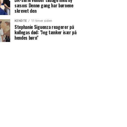
DR-serie vender tilbage med ny
sæson: Denne gang har børnene
skrevet den
KENDTE
11 timer siden
Stephanie Siguenza reagerer på
kollegas død: "Jeg tænker især på
hendes børn"