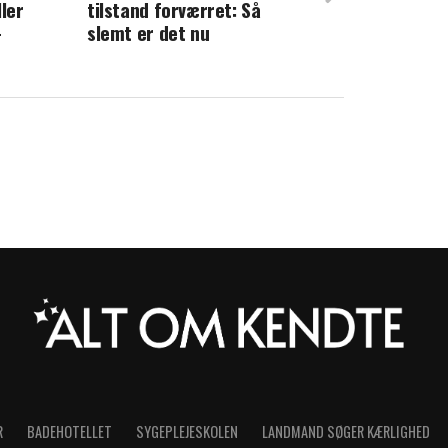
ller
tilstand forværret: Så
eler trist nyhed på Bøgescenen
-
slemt er det nu
R
BADEHOTELLET
SYGEPLEJESKOLEN
LANDMAND SØGER KÆRLIGHED