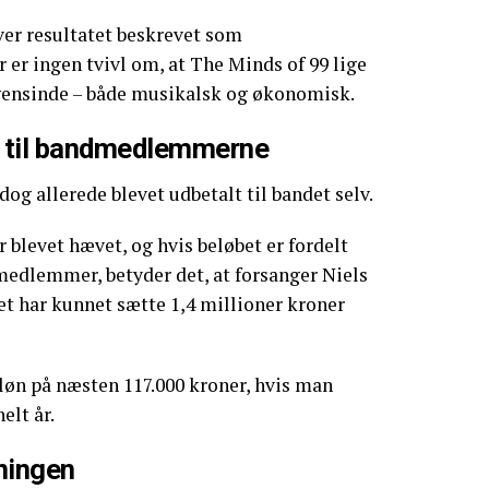
iver resultatet beskrevet som
er er ingen tvivl om, at The Minds of 99 lige
gensinde – både musikalsk og økonomisk.
g til bandmedlemmerne
dog allerede blevet udbetalt til bandet selv.
er blevet hævet, og hvis beløbet er fordelt
medlemmer, betyder det, at forsanger Niels
et har kunnet sætte 1,4 millioner kroner
løn på næsten 117.000 kroner, hvis man
elt år.
tningen