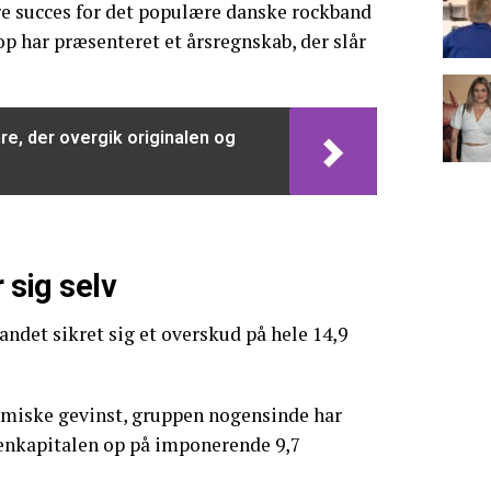
re succes for det populære danske rockband
op har præsenteret et årsregnskab, der slår
e, der overgik originalen og
r sig selv
bandet sikret sig et overskud på hele 14,9
omiske gevinst, gruppen nogensinde har
genkapitalen op på imponerende 9,7