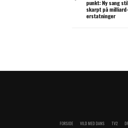
punkt: Ny sang sti
Dansk musiker d
skarpt på milliard
erstatninger
FORSIDE
VILD MED DANS
TV2
D