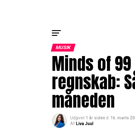
MUSIK
Minds of 99
regnskab: Så
måneden
Udgivet
1 år siden
d.
16. marts 2
Af
Liva Juul