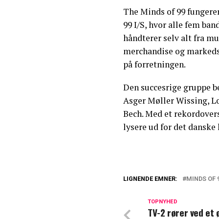
The Minds of 99 fungere
99 I/S, hvor alle fem ba
håndterer selv alt fra m
merchandise og markedsfø
på forretningen.
Den succesrige gruppe be
Asger Møller Wissing, L
Bech. Med et rekordover
lysere ud for det danske 
LIGNENDE EMNER:
MINDS OF 
Niels Brandt fra 
helt af for mig
TOPNYHED
TV-2 rører ved et