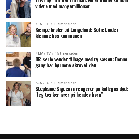
Trist nyt for Keith Urban: Nu er Nicole Kidman
videre med mangemillionær
KENDTE
13 timer siden
Kæmpe brøler på Langeland: Sofie Linde i
klemme hos kommunen
FILM / TV
15 timer siden
DR-serie vender tilbage med ny sæson: Denne
gang har børnene skrevet den
KENDTE
16 timer siden
Stephanie Siguenza reagerer på kollegas død:
"Jeg tænker især på hendes børn"