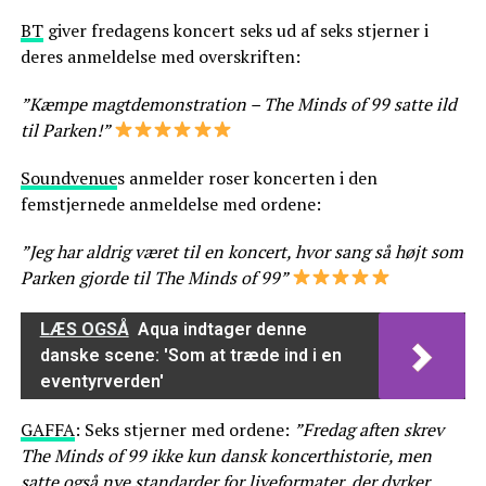
BT
giver fredagens koncert seks ud af seks stjerner i
deres anmeldelse med overskriften:
”Kæmpe magtdemonstration – The Minds of 99 satte ild
til Parken!”
Soundvenue
s anmelder roser koncerten i den
femstjernede anmeldelse med ordene:
”Jeg har aldrig været til en koncert, hvor sang så højt som
Parken gjorde til The Minds of 99”
LÆS OGSÅ
Aqua indtager denne
danske scene: 'Som at træde ind i en
eventyrverden'
GAFFA
: Seks stjerner med ordene:
”Fredag aften skrev
The Minds of 99 ikke kun dansk koncerthistorie, men
satte også nye standarder for liveformater, der dyrker