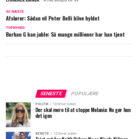
LIGNENDE EMNER:
THE MINDS OF 99
The Minds of 99 skriver dansk
SE NÆSTE
kulturhistorie
Afslører: Sådan vil Peter Belli blive hyldet
Vild afsløring: Er gået amok efter Liam
TOPNYHED
Burhan G kan juble: Så mange millioner har han tjent
Paynes død
SENESTE
POPULÆRE
POLITIK
10 timer siden
Der skal mere til at stoppe Melania: Nu gør hun
det igen
KENDTE
12 timer siden