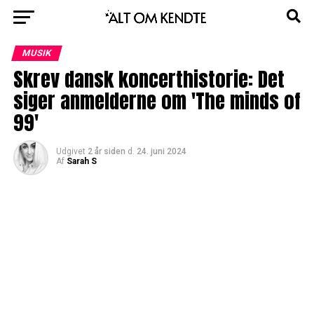
MUSIK
Skrev dansk koncerthistorie: Det
siger anmelderne om 'The minds of
99'
Udgivet
2 år siden
d.
24. juni 2024
Af
Sarah S