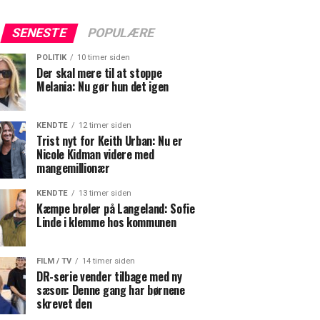
SENESTE
POPULÆRE
POLITIK
10 timer siden
Der skal mere til at stoppe
Melania: Nu gør hun det igen
KENDTE
12 timer siden
Trist nyt for Keith Urban: Nu er
Nicole Kidman videre med
mangemillionær
KENDTE
13 timer siden
Kæmpe brøler på Langeland: Sofie
Linde i klemme hos kommunen
FILM / TV
14 timer siden
DR-serie vender tilbage med ny
sæson: Denne gang har børnene
skrevet den