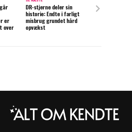
SE NÆSTE
ar: Nu er der reaktion
 går
DR-stjerne deler sin
historie: Endte i farligt
fik uhyggelig oplevelse under
r er
misbrug grundet hård
om meget tæt på
t over
opvækst