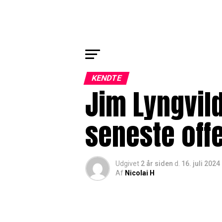
KENDTE
Jim Lyngvild 
seneste off
Udgivet
2 år siden
d.
16. juli 2024
Af
Nicolai H