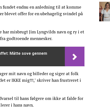
on fundet endnu en anledning til at komme
 er blevet offer for en ubehagelig svindel på
e har misbrugt Jim Lyngvilds navn og ry i et
e fra godtroende mennesker.
uffet: Måtte sove gennem
uger mit navn og billeder og siger at folk
t er IKKE mig!!!," skriver han frustreret i
varsel til hans følgere om ikke at falde for
ulerer i hans navn.