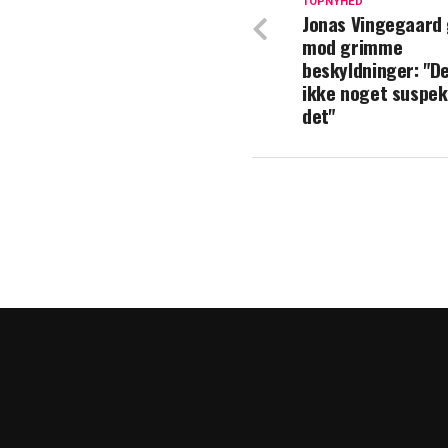
TOPNYHED
svindeldokument
Jonas Vingegaard
mod grimme
Esben Dalgaard 
beskyldninger: "De
familieferie: K
ikke noget suspek
det"