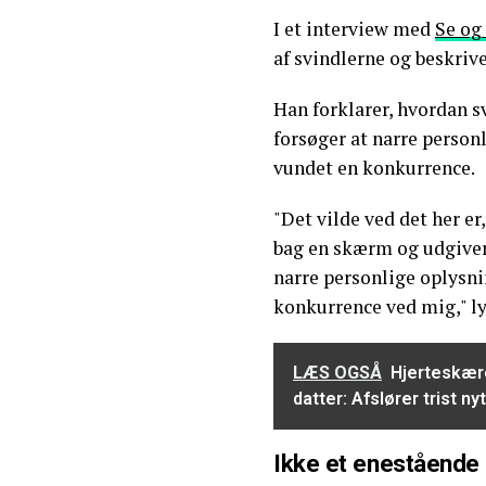
I et interview med
Se og
af svindlerne og beskriv
Han forklarer, hvordan s
forsøger at narre personl
vundet en konkurrence.
"Det vilde ved det her er
bag en skærm og udgiver s
narre personlige oplysnin
konkurrence ved mig," ly
LÆS OGSÅ
Hjerteskære
datter: Afslører trist nyt
Ikke et enestående