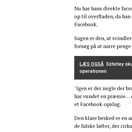
Nu har hans direkte fac
op til overfladen, da han
Facebook.
Sagen er den, at svindler
forsøg på at narre peng
LÆS OGSÅ
Szhirley sk
operationen
"Igen er der nogle der br
har vundet en præmie… de
et Facebook-opslag.
Den klare besked er en ad
de falske løfter, der cirk