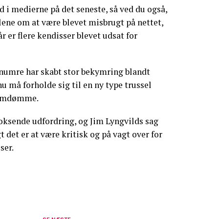
d i medierne på det seneste, så ved du også,
alene om at være blevet misbrugt på nettet,
år er flere kendisser blevet udsat for
lnumre har skabt stor bekymring blandt
nu må forholde sig til en ny type trussel
 omdømme.
voksende udfordring, og Jim Lyngvilds sag
t det er at være kritisk og på vagt over for
ser.
ortshøj indblandet i TV 2-