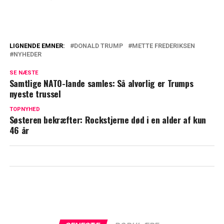
LIGNENDE EMNER:
DONALD TRUMP
METTE FREDERIKSEN
NYHEDER
5 År efter minksag: Hasteforespørgsel
rammer Mette Frederiksen den 22.
SE NÆSTE
Samtlige NATO-lande samles: Så alvorlig er Trumps
oktober
nyeste trussel
Grønt lys fra FIFA: Trump står til at bryde
TOPNYHED
VM-tradition, til stor frustration fra fans
Søsteren bekræfter: Rockstjerne død i en alder af kun
verden over
46 år