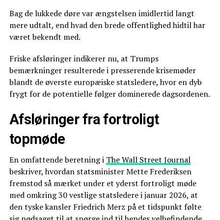
Bag de lukkede døre var ængstelsen imidlertid langt
mere udtalt, end hvad den brede offentlighed hidtil har
været bekendt med.
Friske afsløringer indikerer nu, at Trumps
bemærkninger resulterede i presserende krisemøder
blandt de øverste europæiske statsledere, hvor en dyb
frygt for de potentielle følger dominerede dagsordenen.
Afsløringer fra fortroligt
topmøde
En omfattende beretning i
The Wall Street Journal
beskriver, hvordan statsminister Mette Frederiksen
fremstod så mærket under et yderst fortroligt møde
med omkring 30 vestlige statsledere i januar 2026, at
den tyske kansler Friedrich Merz på et tidspunkt følte
sig nødsaget til at spørge ind til hendes velbefindende.