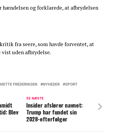
r hændelsen og forklarede, at afbrydelsen
itik fra seere, som havde forventet, at
 vist uden afbrydelse.
METTE FREDERIKSEN
NYHEDER
SPORT
sag: Hasteforespørgsel rammer Mette
22. oktober
SE NÆSTE
hmidt
Insider afslører navnet:
tid: Blev
Trump har fundet sin
or meget: Nu har Dennis Knudsen givet op
2028-efterfølger