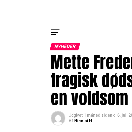
NYHEDER
Mette Frede
tragisk døds
en voldsom
Udgivet
1 måned siden
d.
6. juli 
Af
Nicolai H