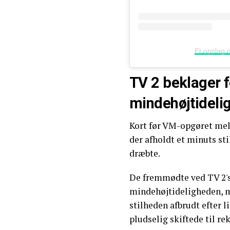
Et opslag 
TV 2 beklager f
mindehøjtideli
Kort før VM-opgøret mel
der afholdt et minuts st
dræbte.
De fremmødte ved TV 2'
mindehøjtideligheden, 
stilheden afbrudt efter 
pludselig skiftede til re