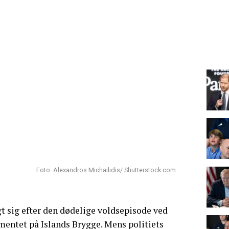
Foto: Alexandros Michailidis/ Shutterstock.com
gt sig efter den dødelige voldsepisode ved
ntet på Islands Brygge. Mens politiets