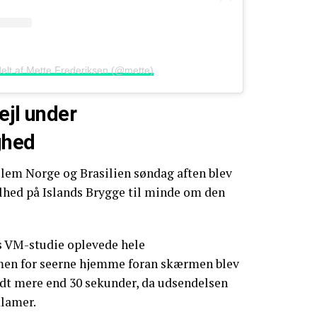
delt af Mette Frederiksen (@mette)
ejl under
ghed
lem Norge og Brasilien søndag aften blev
ilhed på Islands Brygge til minde om den
s VM-studie oplevede hele
men for seerne hjemme foran skærmen blev
lidt mere end 30 sekunder, da udsendelsen
klamer.