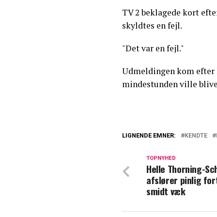
TV 2 beklagede kort efte
skyldtes en fejl.
"Det var en fejl."
Udmeldingen kom efter kr
mindestunden ville blive
LIGNENDE EMNER:
KENDTE
5 År efter mink
Frederiksen den 
TOPNYHED
Helle Thorning-Sc
afslører pinlig for
Kritikken blev f
smidt væk