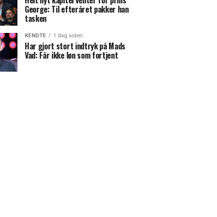
Helt nyt kapitel venter for prins
George: Til efteråret pakker han
tasken
KENDTE
1 dag siden
Har gjort stort indtryk på Mads
Vad: Får ikke løn som fortjent