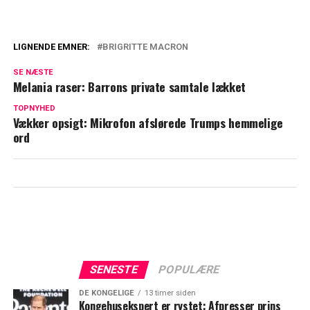
LIGNENDE EMNER:
BRIGRITTE MACRON
Det er rigtigt nok: Nu bekræfter Mette
SE NÆSTE
Frederiksen
Melania raser: Barrons private samtale lækket
Mette Frederiksen smider bombe: Skal
TOPNYHED
Vækker opsigt: Mikrofon afslørede Trumps hemmelige
helst ske inden næste valg
ord
SENESTE
POPULÆRE
DE KONGELIGE
13 timer siden
Kongehusekspert er rystet: Afpresser prins