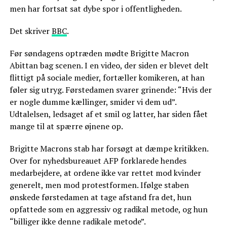
men har fortsat sat dybe spor i offentligheden.
Det skriver
BBC
.
Før søndagens optræden mødte Brigitte Macron
Abittan bag scenen. I en video, der siden er blevet delt
flittigt på sociale medier, fortæller komikeren, at han
føler sig utryg. Førstedamen svarer grinende: “Hvis der
er nogle dumme kællinger, smider vi dem ud”.
Udtalelsen, ledsaget af et smil og latter, har siden fået
mange til at spærre øjnene op.
Brigitte Macrons stab har forsøgt at dæmpe kritikken.
Over for nyhedsbureauet AFP forklarede hendes
medarbejdere, at ordene ikke var rettet mod kvinder
generelt, men mod protestformen. Ifølge staben
ønskede førstedamen at tage afstand fra det, hun
opfattede som en aggressiv og radikal metode, og hun
“billiger ikke denne radikale metode”.