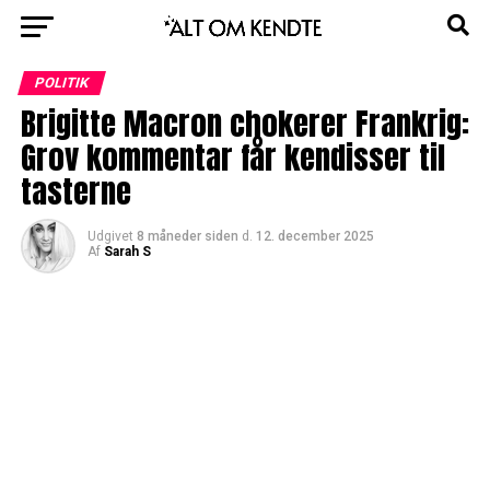
POLITIK
Brigitte Macron chokerer Frankrig:
Grov kommentar får kendisser til
tasterne
Udgivet
8 måneder siden
d.
12. december 2025
Af
Sarah S