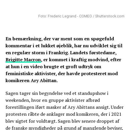
Foto: Frederic Legrand - COMEO / Shutterstock.com
En bemærkning, der var ment som en spøgefuld
kommentar i et lukket øjeblik, har nu udviklet sig til
en regulær storm i Frankrig. Landets førstedame,
Brigitte Macron
, er kommet i kraftig modvind, efter
at hun i en video brugte et groft udtryk om
feministiske aktivister, der havde protesteret mod
komikeren Ary Abittan.
Sagen tager sin begyndelse ved et standupshow i
weekenden, hvor en gruppe aktivister afbrød
forestillingen iført masker af Ary Abittans ansigt. Under
protesten råbte de anklager mod komikeren, der i 2021
blev sigtet for voldtægt. Sagen blev senere droppet af
de franske myndigheder på grund af manglende beviser,