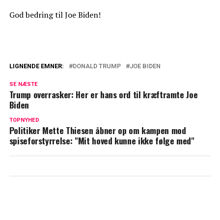
God bedring til Joe Biden!
LIGNENDE EMNER:
DONALD TRUMP
JOE BIDEN
Joe Biden bryder tavsheden: Derfor trak
SE NÆSTE
han sig fra præsidentvalget i sidste
Trump overrasker: Her er hans ord til kræftramte Joe
øjeblik
Biden
For første gange siden exit: Joe Biden
TOPNYHED
Politiker Mette Thiesen åbner op om kampen mod
langer hårdt ud efter Trump
spiseforstyrrelse: "Mit hoved kunne ikke følge med"