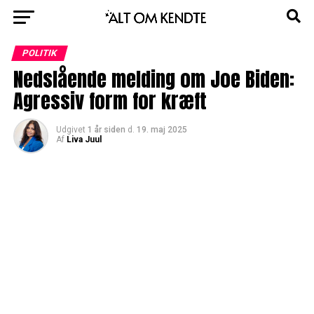
POLITIK
Nedslående melding om Joe Biden:
Agressiv form for kræft
Udgivet
1 år siden
d.
19. maj 2025
Af
Liva Juul