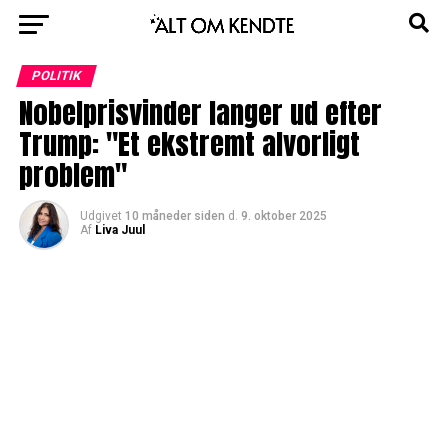
POLITIK
Nobelprisvinder langer ud efter
Trump: "Et ekstremt alvorligt
problem"
Udgivet
10 måneder siden
d.
9. oktober 2025
Af
Liva Juul