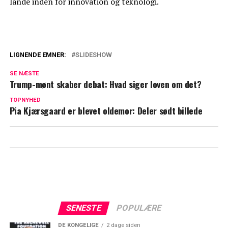
lande inden for innovation og teknologi.
LIGNENDE EMNER:
SLIDESHOW
Biografi hævder at Donald Trump og
SE NÆSTE
Melania er separeret
Trump-mønt skaber debat: Hvad siger loven om det?
JD Vance i ny skandale: Fik hæren til at
TOPNYHED
Pia Kjærsgaard er blevet oldemor: Deler sødt billede
hæve vandstanden for kajaktur
SENESTE
POPULÆRE
DE KONGELIGE
2 dage siden