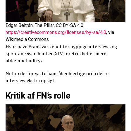
Edgar Beltrán, The Pillar, CC BY-SA 4.0
https://creativecommons.org/licenses/by-sa/4.0
, via
Wikimedia Commons
Hvor pave Frans var kendt for hyppige interviews og
spontane svar, har Leo XIV foretrukket et mere
afdæmpet udtryk.
Netop derfor vakte hans åbenhjertige ord i dette
interview ekstra opsigt.
Kritik af FN’s rolle