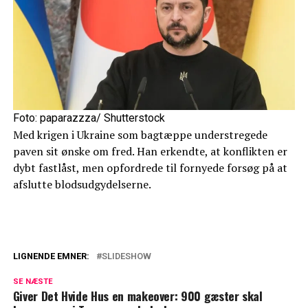
Foto: paparazzza/ Shutterstock
Med krigen i Ukraine som bagtæppe understregede
paven sit ønske om fred. Han erkendte, at konflikten er
dybt fastlåst, men opfordrede til fornyede forsøg på at
afslutte blodsudgydelserne.
LIGNENDE EMNER:
SLIDESHOW
Biografi hævder at Donald Trump og
SE NÆSTE
Melania er separeret
Giver Det Hvide Hus en makeover: 900 gæster skal