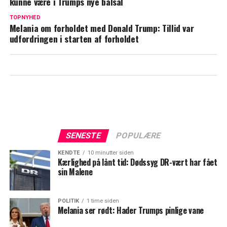
kunne være i Trumps nye balsal
JD Vance i ny skandale: Fik hæren til at
hæve vandstanden for kajaktur
TOPNYHED
Melania om forholdet med Donald Trump: Tillid var
udfordringen i starten af forholdet
SENESTE
POPULÆRE
KENDTE
10 minutter siden
Kærlighed på lånt tid: Dødssyg DR-vært har fået
sin Malene
POLITIK
1 time siden
Melania ser rødt: Hader Trumps pinlige vane