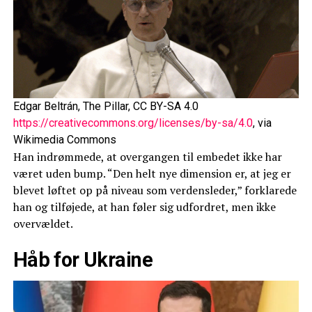
Edgar Beltrán, The Pillar, CC BY-SA 4.0
https://creativecommons.org/licenses/by-sa/4.0
, via
Wikimedia Commons
Han indrømmede, at overgangen til embedet ikke har
været uden bump. “Den helt nye dimension er, at jeg er
blevet løftet op på niveau som verdensleder,” forklarede
han og tilføjede, at han føler sig udfordret, men ikke
overvældet.
Håb for Ukraine