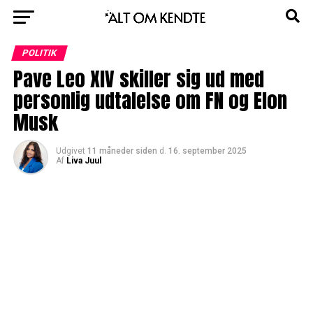
POLITIK
Pave Leo XIV skiller sig ud med
personlig udtalelse om FN og Elon
Musk
Udgivet
11 måneder siden
d.
16. september 2025
Af
Liva Juul