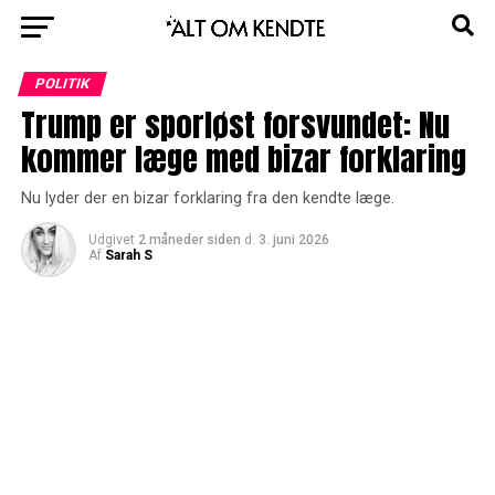
POLITIK
Trump er sporløst forsvundet: Nu
kommer læge med bizar forklaring
Nu lyder der en bizar forklaring fra den kendte læge.
Udgivet
2 måneder siden
d.
3. juni 2026
Af
Sarah S