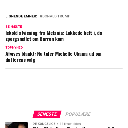
LIGNENDE EMNER:
DONALD TRUMP
Donald Trump langer ud efter Julia
SE NÆSTE
Roberts: 'Vil væmme sig'
Iskold afvisning fra Melania: Lukkede helt i, da
spørgsmålet om Barron kom
Mette Frederiksen ønsker Trump tillykke:
TOPNYHED
Her er hendes ord
Afvises blankt: Nu taler Michelle Obama ud om
datterens valg
SENESTE
POPULÆRE
DE KONGELIGE
14 timer siden