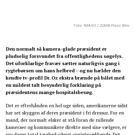
Foto: IMAGO / ZUMA Press Wire
Den normalt så kamera-glade præsident er
pludselig forsvundet fra offentlighedens søgelys.
Det uforklarlige fravær sætter naturligvis gang i
rygtebørsen om hans helbred – og nu hælder den
kendte tv-profil Dr. Oz ekstra brænde på bålet med
en mildest talt besynderlig forklaring på
præsidentens mange hospitalsbesøg.
Det er efterhånden en hel uge siden, amerikanerne sidst
har set skyggen af deres præsident i fri dressur. For en
mand, der normalt elsker at stå foran de rullende
kameraer og kommunikere direkte med sine vælgere, er
syv dages total tavshed yderst opsigtsvækkende. Det