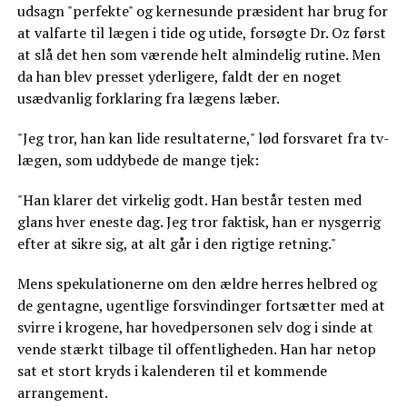
udsagn "perfekte" og kernesunde præsident har brug for
at valfarte til lægen i tide og utide, forsøgte Dr. Oz først
at slå det hen som værende helt almindelig rutine. Men
da han blev presset yderligere, faldt der en noget
usædvanlig forklaring fra lægens læber.
"Jeg tror, han kan lide resultaterne," lød forsvaret fra tv-
lægen, som uddybede de mange tjek:
"Han klarer det virkelig godt. Han består testen med
glans hver eneste dag. Jeg tror faktisk, han er nysgerrig
efter at sikre sig, at alt går i den rigtige retning."
Mens spekulationerne om den ældre herres helbred og
de gentagne, ugentlige forsvindinger fortsætter med at
svirre i krogene, har hovedpersonen selv dog i sinde at
vende stærkt tilbage til offentligheden. Han har netop
sat et stort kryds i kalenderen til et kommende
arrangement.