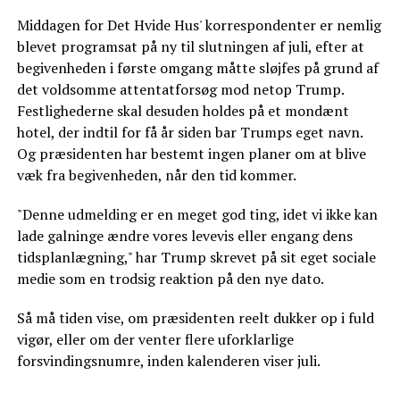
Middagen for Det Hvide Hus' korrespondenter er nemlig
blevet programsat på ny til slutningen af juli, efter at
begivenheden i første omgang måtte sløjfes på grund af
det voldsomme attentatforsøg mod netop Trump.
Festlighederne skal desuden holdes på et mondænt
hotel, der indtil for få år siden bar Trumps eget navn.
Og præsidenten har bestemt ingen planer om at blive
væk fra begivenheden, når den tid kommer.
"Denne udmelding er en meget god ting, idet vi ikke kan
lade galninge ændre vores levevis eller engang dens
tidsplanlægning," har Trump skrevet på sit eget sociale
medie som en trodsig reaktion på den nye dato.
Så må tiden vise, om præsidenten reelt dukker op i fuld
vigør, eller om der venter flere uforklarlige
forsvindingsnumre, inden kalenderen viser juli.