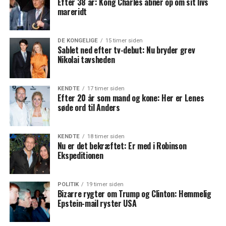
Efter 38 år: Kong Charles åbner op om sit livs
mareridt
DE KONGELIGE
15 timer siden
Sablet ned efter tv-debut: Nu bryder grev
Nikolai tavsheden
KENDTE
17 timer siden
Efter 20 år som mand og kone: Her er Lenes
søde ord til Anders
KENDTE
18 timer siden
Nu er det bekræftet: Er med i Robinson
Ekspeditionen
POLITIK
19 timer siden
Bizarre rygter om Trump og Clinton: Hemmelig
Epstein-mail ryster USA