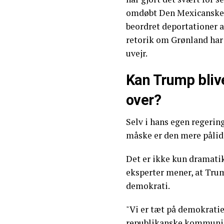
omdøbt Den Mexicanske G
beordret deportationer 
retorik om Grønland har f
uvejr.
Kan Trump bliv
over?
Selv i hans egen regerin
måske er den mere pålide
Det er ikke kun dramatik
eksperter mener, at Tru
demokrati.
"Vi er tæt på demokratie
republikanske kommunik