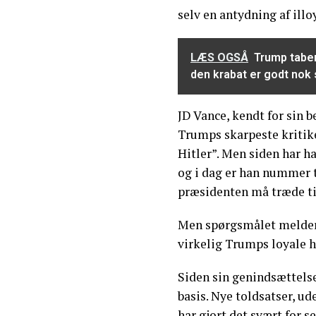
selv en antydning af illoy
LÆS OGSÅ
Trump tabe
den krabat er godt nok 
JD Vance, kendt for sin b
Trumps skarpeste kriti
Hitler”. Men siden har ha
og i dag er han nummer t
præsidenten må træde ti
Men spørgsmålet melder 
virkelig Trumps loyale h
Siden sin genindsættelse
basis. Nye toldsatser, u
har gjort det svært for s