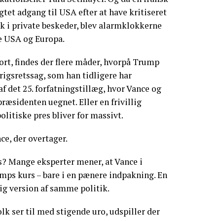
gtet adgang til USA efter at have kritiseret
k i private beskeder, blev alarmklokkerne
de USA og Europa.
tort, findes der flere måder, hvorpå Trump
igsretssag, som han tidligere har
af det 25. forfatningstillæg, hvor Vance og
ræsidenten uegnet. Eller en frivillig
olitiske pres bliver for massivt.
ce, der overtager.
s? Mange eksperter mener, at Vance i
umps kurs – bare i en pænere indpakning. En
ig version af samme politik.
k ser til med stigende uro, udspiller der