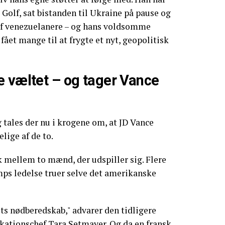
olf, sat bistanden til Ukraine på pause og
af venezuelanere – og hans voldsomme
ået mange til at frygte et nyt, geopolitisk
e væltet – og tager Vance
g tales der nu i krogene om, at JD Vance
lige af de to.
 mellem to mænd, der udspiller sig. Flere
mps ledelse truer selve det amerikanske
ts nødberedskab," advarer den tidligere
ationschef Tara Setmayer. Og da en fransk