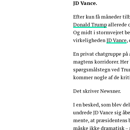
JD Vance.
Efter kun få måneder til
Donald Trump
allerede o
Og midt i stormvejret beg
virkeligheden
JD Vance
,
En privat chatgruppe på
magtens korridorer. Her 
spørgsmålstegn ved Trum
kommer nogle af de kriti
Det skriver Newsner.
I en besked, som blev de
undrede JD Vance sig åb
mente, at præsidentens 
måske ikke dramatisk –