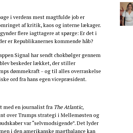
bage i verdens mest magtfulde job er
mringet af kritik, kaos og interne lækager.
ynder flere iagttagere at spørge: Er det i
 der er Republikanernes kommende håb?
 appen Signal har sendt chokbølger gennem
blev beskeder lækket, der stiller
ps dømmekraft – og til alles overraskelse
ske ord fra hans egen vicepræsident.
lt med en journalist fra
The Atlantic
,
ent over Trumps strategi i Mellemøsten og
budskaber var “selvmodsigende”. Det lyder
 men i den amerikanske magtbalance kan