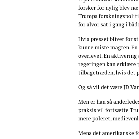
forsker for nylig blev næ
Trumps forskningspoliti
for alvor sat i gang i bå
Hvis presset bliver for s
kunne miste magten. En r
overlevet. En aktivering 
regeringen kan erklære p
tilbagetræden, hvis det p
Og så vil det være JD Van
Men er han så anderlede
praksis vil fortsætte Tr
mere poleret, medievenl
Mens det amerikanske fol