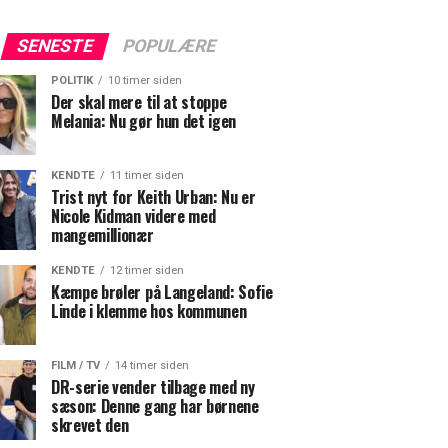
SENESTE
POPULÆRE
POLITIK
10 timer siden
Der skal mere til at stoppe
Melania: Nu gør hun det igen
KENDTE
11 timer siden
Trist nyt for Keith Urban: Nu er
Nicole Kidman videre med
mangemillionær
KENDTE
12 timer siden
Kæmpe brøler på Langeland: Sofie
Linde i klemme hos kommunen
FILM / TV
14 timer siden
DR-serie vender tilbage med ny
sæson: Denne gang har børnene
skrevet den