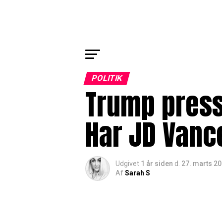
POLITIK
Trump press
Har JD Vanc
Udgivet
1 år siden
d.
27. marts 2
Af
Sarah S