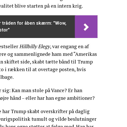
alitet blive starten på en intern krig.
r tråden for åben skærm: "Wow,
stor"
estseller
Hillbilly Elegy
, var engang en af
kere og sammenlignede ham med “Amerikas
n skiftet side, skabt tætte bånd til Trump
o i rækken til at overtage posten, hvis
lbage.
sig: Kan man stole på Vance? Er han
øjre hånd – eller har han egne ambitioner?
 har Trump skabt overskrifter på daglig
denrigspolitisk tumult og vilde beslutninger
elv hans egne støtter at følge med. Han har