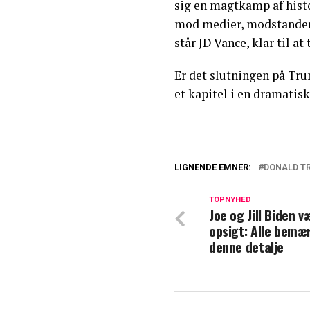
sig en magtkamp af hist
mod medier, modstandere
står JD Vance, klar til a
Er det slutningen på Tru
et kapitel i en dramatisk
LIGNENDE EMNER:
DONALD T
"JD Vance er den
hans ord
TOPNYHED
Joe og Jill Biden 
opsigt: Alle bemæ
Familiemedlem la
denne detalje
nyttige idioter'