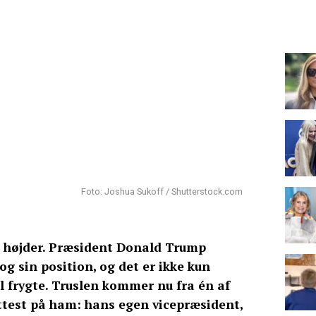
Foto: Joshua Sukoff / Shutterstock.com
e højder. Præsident Donald Trump
g sin position, og det er ikke kun
l frygte. Truslen kommer nu fra én af
ttest på ham: hans egen vicepræsident,