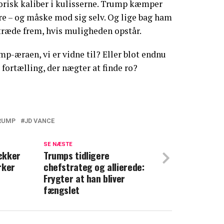
orisk kaliber i kulisserne. Trump kæmper
 – og måske mod sig selv. Og lige bag ham
t træde frem, hvis muligheden opstår.
mp-æraen, vi er vidne til? Eller blot endnu
 fortælling, der nægter at finde ro?
RUMP
JD VANCE
 virkelige trussel": Mundaflæser afslører
SE NÆSTE
vækker
Trumps tidligere
rker
chefstrateg og allierede:
nger ud efter JD Vance: 'I er putins
Frygter at han bliver
fængslet