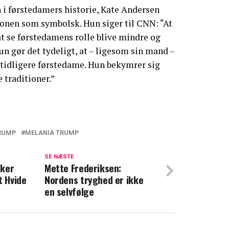
 i førstedamers historie, Kate Andersen
ionen som symbolsk. Hun siger til CNN: “At
t se førstedamens rolle blive mindre og
un gør det tydeligt, at – ligesom sin mand –
 tidligere førstedame. Hun bekymrer sig
 traditioner.”
RUMP
MELANIA TRUMP
onald Trump og Melanias ægteskab:
"
SE NÆSTE
sker
Mette Frederiksen:
t Hvide
Nordens tryghed er ikke
fslører: Har i hemmelighed arbejdet på
en selvfølge