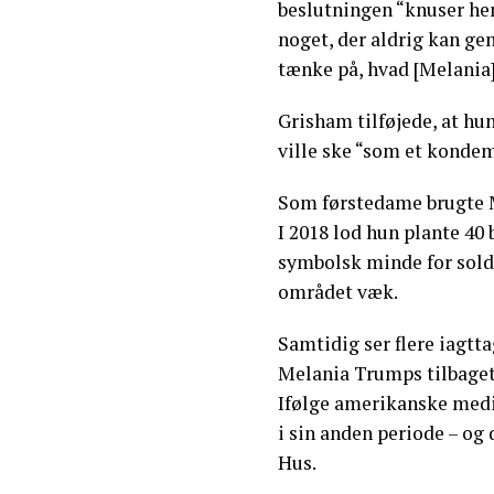
beslutningen “knuser hen
noget, der aldrig kan ge
tænke på, hvad [Melania
Grisham tilføjede, at hun
ville ske “som et kondem
Som førstedame brugte Mel
I 2018 lod hun plante 40
symbolsk minde for soldat
området væk.
Samtidig ser flere iagtt
Melania Trumps tilbaget
Ifølge amerikanske medi
i sin anden periode – og d
Hus.