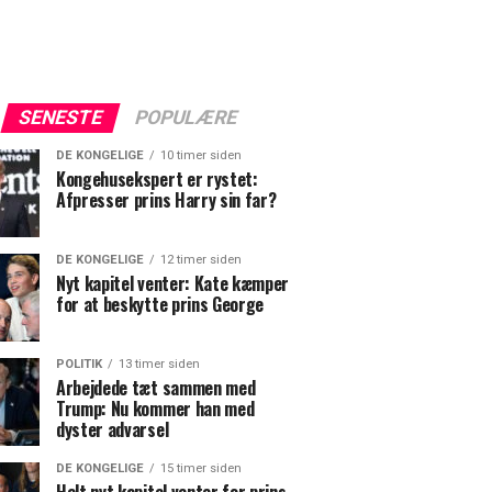
SENESTE
POPULÆRE
DE KONGELIGE
10 timer siden
Kongehusekspert er rystet:
Afpresser prins Harry sin far?
DE KONGELIGE
12 timer siden
Nyt kapitel venter: Kate kæmper
for at beskytte prins George
POLITIK
13 timer siden
Arbejdede tæt sammen med
Trump: Nu kommer han med
dyster advarsel
DE KONGELIGE
15 timer siden