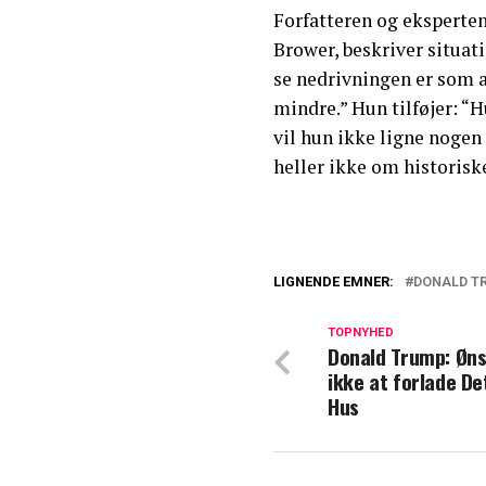
Forfatteren og eksperten
Brower, beskriver situat
se nedrivningen er som a
mindre.” Hun tilføjer: “H
vil hun ikke ligne nogen
heller ikke om historiske
LIGNENDE EMNER:
DONALD T
Sandheden om D
"Hun hader ham
TOPNYHED
Donald Trump: Øn
ikke at forlade De
Melania Trump a
Hus
det