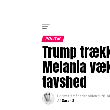
POLITIK
Trump trækk
Melania væk
tavshed
Udgivet
9 måneder siden
d.
28. o
Af
Sarah S