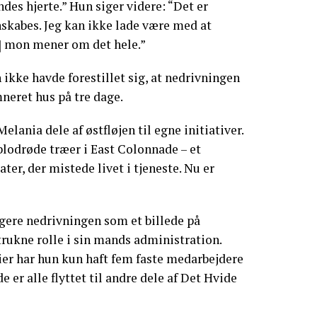
des hjerte.” Hun siger videre: “Det er
nskabes. Jeg kan ikke lade være med at
] mon mener om det hele.”
 ikke havde forestillet sig, at nedrivningen
neret hus på tre dage.
ania dele af østfløjen til egne initiativer.
 blodrøde træer i East Colonnade – et
er, der mistede livet i tjeneste. Nu er
agere nedrivningen som et billede på
rukne rolle i sin mands administration.
er har hun kun haft fem faste medarbejdere
e er alle flyttet til andre dele af Det Hvide