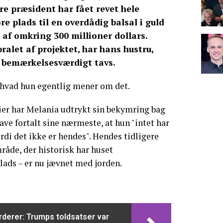
re præsident har fået revet hele
re plads til en overdådig balsal i guld
 af omkring 300 millioner dollars.
alet af projektet, har hans hustru,
t bemærkelsesværdigt tavs.
hvad hun egentlig mener om det.
er har Melania udtrykt sin bekymring bag
ave fortalt sine nærmeste, at hun "intet har
rdi det ikke er hendes". Hendes tidligere
mråde, der historisk har huset
ads – er nu jævnet med jorden.
derer: Trumps toldsatser var