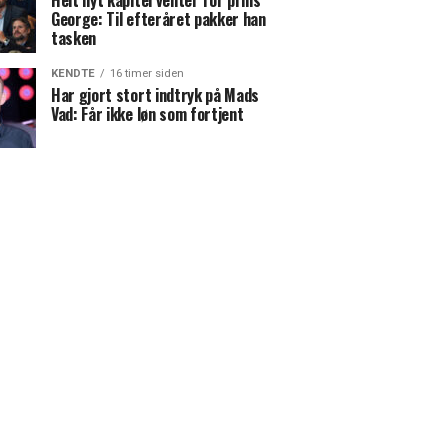
Helt nyt kapitel venter for prins
George: Til efteråret pakker han
tasken
KENDTE
16 timer siden
Har gjort stort indtryk på Mads
Vad: Får ikke løn som fortjent