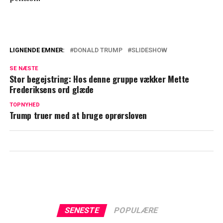
LIGNENDE EMNER:
DONALD TRUMP
SLIDESHOW
Biografi hævder at Donald Trump og
SE NÆSTE
Melania er separeret
Stor begejstring: Hos denne gruppe vækker Mette
Frederiksens ord glæde
Trumps vilde privatfly: Kostede 700
millioner kroner
TOPNYHED
Trump truer med at bruge oprørsloven
SENESTE
POPULÆRE