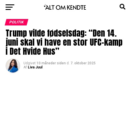
POLITIK
Trump vilde fødselsdag: “Den 14.
juni skal vi have en stor UFC-kamp
i Det Hvide Hus”
Udgivet
10 måneder siden
d.
7. oktober 2025
Af
Liva Juul