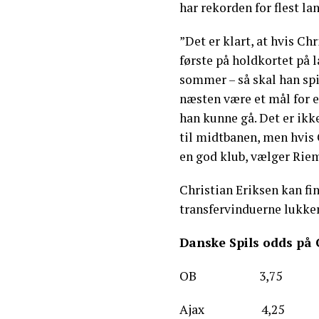
har rekorden for flest l
”Det er klart, at hvis Chr
første på holdkortet på l
sommer – så skal han spi
næsten være et mål for e
han kunne gå. Det er ikk
til midtbanen, men hvis C
en god klub, vælger Riem
Christian Eriksen kan fi
transfervinduerne lukker
Danske Spils odds på 
OB 3,75
Ajax 4,25