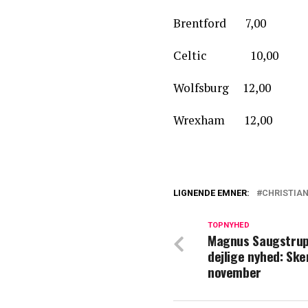
Brentford 7,00
Celtic 10,00
Wolfsburg 12,00
Wrexham 12,00
LIGNENDE EMNER:
CHRISTIAN
Opmærksomme Chr
uforglemmelig 
TOPNYHED
Magnus Saugstru
dejlige nyhed: Sker
Danskere i milli
november
Højlund og Chris