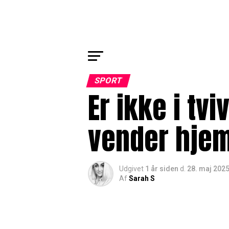
SPORT
Er ikke i tvi
vender hje
Udgivet
1 år siden
d.
28. maj 202
Af
Sarah S