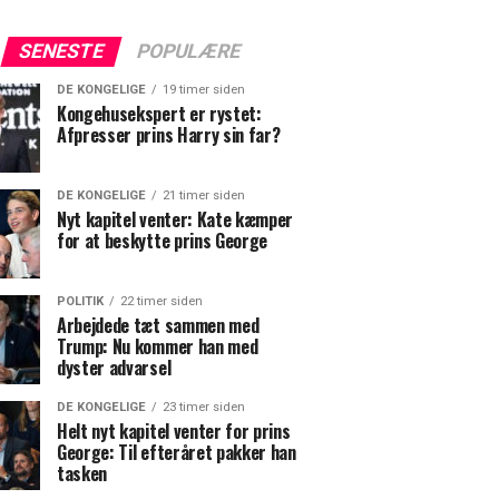
SENESTE
POPULÆRE
DE KONGELIGE
19 timer siden
Kongehusekspert er rystet:
Afpresser prins Harry sin far?
DE KONGELIGE
21 timer siden
Nyt kapitel venter: Kate kæmper
for at beskytte prins George
POLITIK
22 timer siden
Arbejdede tæt sammen med
Trump: Nu kommer han med
dyster advarsel
DE KONGELIGE
23 timer siden
Helt nyt kapitel venter for prins
George: Til efteråret pakker han
tasken