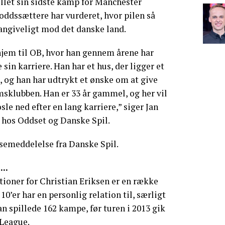
llet sin sidste kamp for Manchester
oddssættere har vurderet, hvor pilen så
angiveligt mod det danske land.
hjem til OB, hvor han gennem årene har
te sin karriere. Han har et hus, der ligger et
, og han har udtrykt et ønske om at give
msklubben. Han er 33 år gammel, og her vil
le ned efter en lang karriere,” siger Jan
 hos Oddset og Danske Spil.
ssemeddelelse fra Danske Spil.
..
tioner for Christian Eriksen er en række
0’er har en personlig relation til, særligt
 spillede 162 kampe, før turen i 2013 gik
 League.