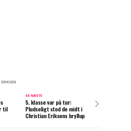
 ERIKSEN
istian Eriksen: Giver 11-årig dreng en
fødselsdag
SE NÆSTE
ps
5. klasse var på tur:
 til
Pludseligt stod de midt i
onhandel: Sådan går det for Rasmus
Christian Eriksens bryllup
tian Eriksen