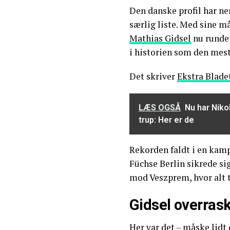
Den danske profil har n
særlig liste. Med sine 
Mathias Gidsel
nu rundet
i historien som den mest
Det skriver
Ekstra Blade
LÆS OGSÅ
Nu har Niko
trup: Her er de
Rekorden faldt i en kamp,
Füchse Berlin sikrede sig
mod Veszprem, hvor alt ti
Gidsel overras
Her var det – måske lidt