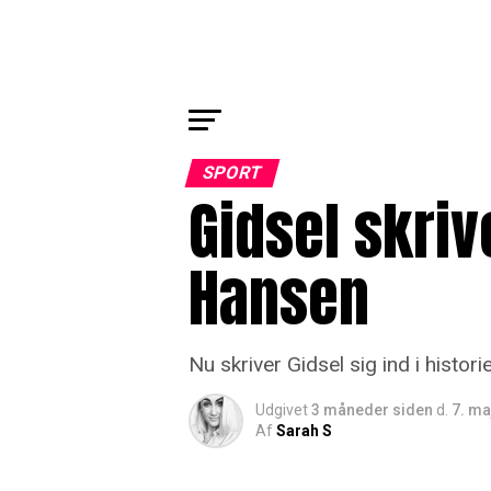
SPORT
Gidsel skriv
Hansen
Nu skriver Gidsel sig ind i histori
Udgivet
3 måneder siden
d.
7. ma
Af
Sarah S