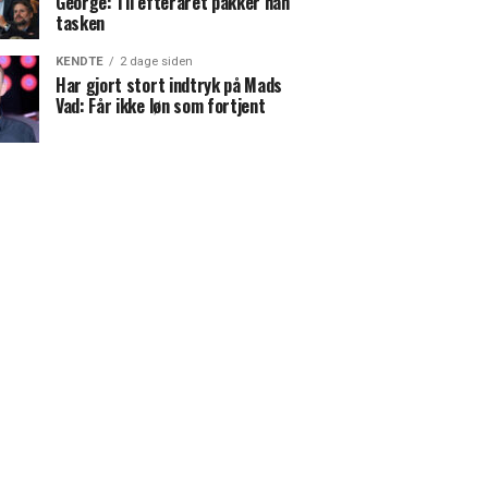
George: Til efteråret pakker han
tasken
KENDTE
2 dage siden
Har gjort stort indtryk på Mads
Vad: Får ikke løn som fortjent