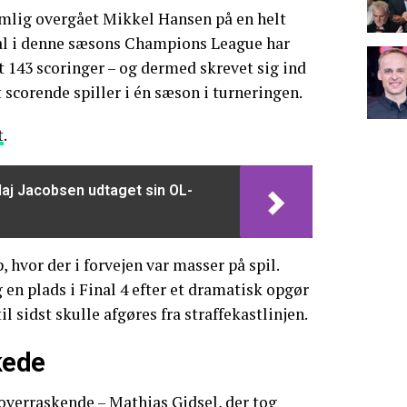
emlig overgået Mikkel Hansen på en helt
mål i denne sæsons Champions League har
 143 scoringer – og dermed skrevet sig ind
 scorende spiller i én sæson i turneringen.
t
.
laj Jacobsen udtaget sin OL-
 hvor der i forvejen var masser på spil.
 en plads i Final 4 efter et dramatisk opgør
l sidst skulle afgøres fra straffekastlinjen.
kede
 overraskende – Mathias Gidsel, der tog