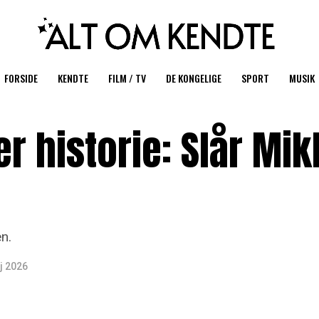
FORSIDE
KENDTE
FILM / TV
DE KONGELIGE
SPORT
MUSIK
er historie: Slår Mik
en.
j 2026