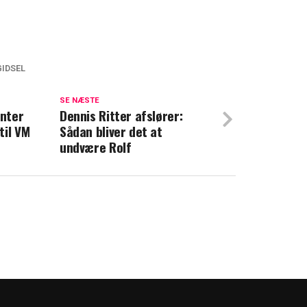
IDSEL
 sorg: Nu sætter han ord på det store tab
SE NÆSTE
enter
Dennis Ritter afslører:
ed opråb: "Vi kan ikke fortsætte sådan
til VM
Sådan bliver det at
undvære Rolf