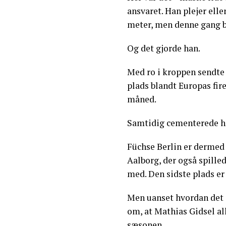
ansvaret. Han plejer ell
meter, men denne gang bl
Og det gjorde han.
Med ro i kroppen sendte 
plads blandt Europas fir
måned.
Samtidig cementerede ha
Füchse Berlin er dermed
Aalborg, der også spille
med. Den sidste plads er
Men uanset hvordan det e
om, at Mathias Gidsel all
sæsonen.