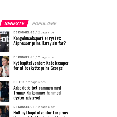
SENESTE
POPULÆRE
DE KONGELIGE
2 dage siden
Kongehusekspert er rystet:
Afpresser prins Harry sin far?
DE KONGELIGE
2 dage siden
Nyt kapitel venter: Kate kæmper
for at beskytte prins George
POLITIK
2 dage siden
Arbejdede tæt sammen med
Trump: Nu kommer han med
dyster advarsel
DE KONGELIGE
2 dage siden
Helt nyt kapitel venter for prins