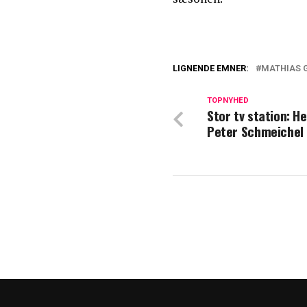
LIGNENDE EMNER:
MATHIAS G
Mathias Gidsel i
TOPNYHED
Stor tv station: H
Mathias Gidsel m
Peter Schmeichel 
her"