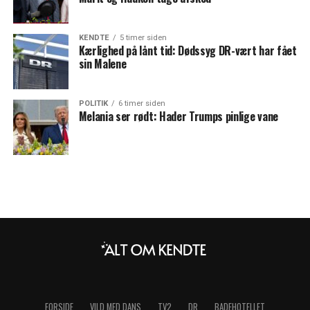
KENDTE
5 timer siden
Kærlighed på lånt tid: Dødssyg DR-vært har fået
sin Malene
POLITIK
6 timer siden
Melania ser rødt: Hader Trumps pinlige vane
FORSIDE
VILD MED DANS
TV2
DR
BADEHOTELLET