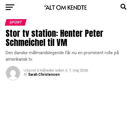
SPORT
Stor tv station: Henter Peter
Schmeichel til VM
Den danske målmandslegende får nu en prominent rolle på
amerikansk tv.
Udgivet
3 måneder siden
d.
7. maj 2026
Af
Sarah Christensen