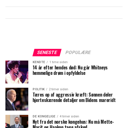
SENESTE
POPULÆRE
KENDTE
1 time siden
14 år efter hendes død: Nu går Whitneys
hemmelige drøm i opfyldelse
POLITIK
2 timer siden
Tæres op af aggressiv kræft: Sønnen deler
hjerteskærende detaljer om Bidens mareridt
DE KONGELIGE
4 timer siden
Nyt fra det norske kongehus: Nu må Mette-
Marit og Haakon tage afsked