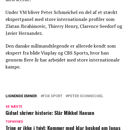
Under VM bliver Peter Schmeichel en del af et stærkt
ekspertpanel med store internationale profiler som
Zlatan Ibrahimovic, Thierry Henry, Clarence Seedorf og
Javier Hernandez.
Den danske målmandslegende er allerede kendt som
ekspert fra både Viaplay og CBS Sports, hvor han
gennem flere år har arbejdet med store internationale
kampe.
LIGNENDE EMNER:
FOX SPORT
PETER SCHMEICHEL
Schmeichel hylder Nikolaj Jacobsen:
SE NÆSTE
Denne ting gør ham til et 'geni'
Gidsel skriver historie: Slår Mikkel Hansen
De færreste ved dette om Peter
TOPNYHED
Trine er ikke i tvivl: Kommer med klar besked om Jonas
Schmeichel: Her er hans bijob