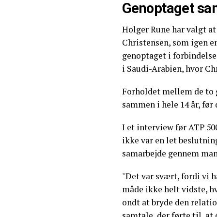
Genoptaget sa
Holger Rune har valgt at
Christensen, som igen er
genoptaget i forbindels
i Saudi-Arabien, hvor Ch
Forholdet mellem de to g
sammen i hele 14 år, før d
I et interview før ATP 50
ikke var en let beslutnin
samarbejde gennem mang
"Det var svært, fordi vi
måde ikke helt vidste, 
ondt at bryde den relati
samtale, der førte til, at 