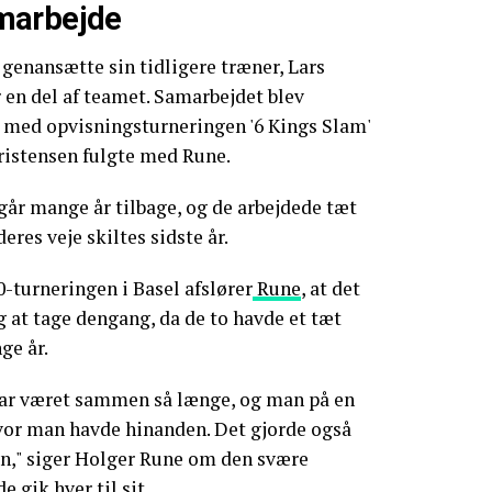
marbejde
 genansætte sin tidligere træner, Lars
 en del af teamet. Samarbejdet blev
e med opvisningsturneringen '6 Kings Slam'
ristensen fulgte med Rune.
år mange år tilbage, og de arbejdede tæt
eres veje skiltes sidste år.
0-turneringen i Basel afslører
Rune
, at det
g at tage dengang, da de to havde et tæt
e år.
 har været sammen så længe, og man på en
hvor man havde hinanden. Det gjorde også
on," siger Holger Rune om den svære
de gik hver til sit.