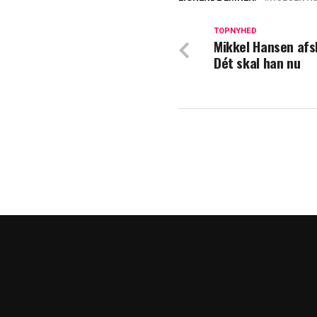
Nu er det officie
TOPNYHED
Mikkel Hansen afs
Holger Rune træk
Dét skal han nu