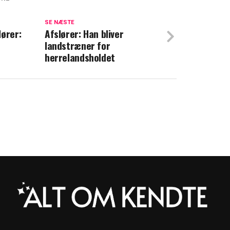
lt: Fantastisk nyt til Holger Rune
SE NÆSTE
lører:
ker stikket: Sådan tilbringer han sin ferie
Afslører: Han bliver
landstræner for
herrelandsholdet