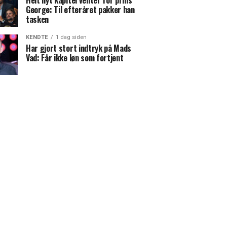
Helt nyt kapitel venter for prins
George: Til efteråret pakker han
tasken
KENDTE
1 dag siden
Har gjort stort indtryk på Mads
Vad: Får ikke løn som fortjent