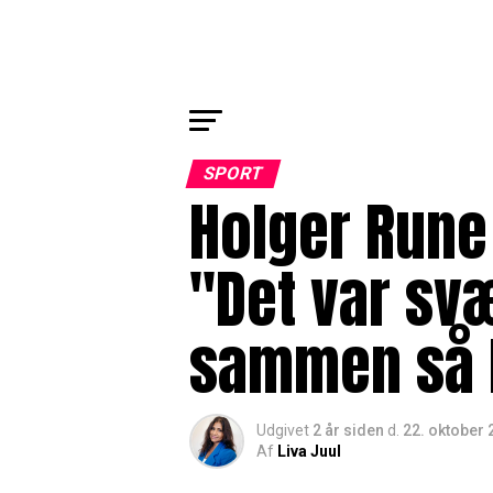
SPORT
Holger Rune
"Det var svæ
sammen så 
Udgivet
2 år siden
d.
22. oktober 
Af
Liva Juul