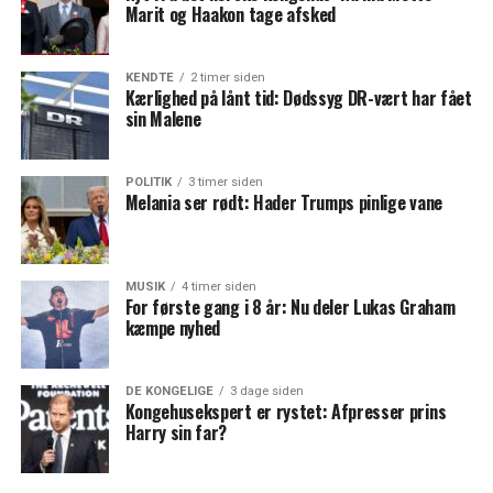
Marit og Haakon tage afsked
KENDTE
2 timer siden
Kærlighed på lånt tid: Dødssyg DR-vært har fået
sin Malene
POLITIK
3 timer siden
Melania ser rødt: Hader Trumps pinlige vane
MUSIK
4 timer siden
For første gang i 8 år: Nu deler Lukas Graham
kæmpe nyhed
DE KONGELIGE
3 dage siden
Kongehusekspert er rystet: Afpresser prins
Harry sin far?