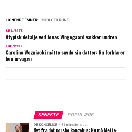
LIGNENDE EMNER:
HOLGER RUNE
Afslører vild minutløn: Selvom Holger
SE NÆSTE
Rune tabte, gik han ikke tomhændet
Atypisk detalje ved Jonas Vingegaard vækker undren
derfra
TOPNYHED
Caroline Wozniacki måtte snyde sin datter: Nu forklarer
Holger Rune om stor beslutning: "Det var
hun årsagen
svært, fordi vi har været sammen så
længe"
SENESTE
POPULÆRE
DE KONGELIGE
51 minutter siden
Nyt fra det norske kongehus: Nu må Mette-