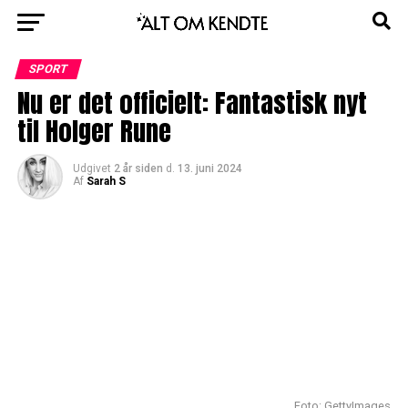
SPORT
Nu er det officielt: Fantastisk nyt
til Holger Rune
Udgivet
2 år siden
d.
13. juni 2024
Af
Sarah S
Foto: GettyImages