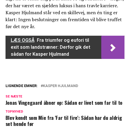
der har været en sjælden luksus i hans travle karriere.
Kasper Hjulmand står ved en skillevej, men én ting er
klart: Ingen beslutninger om fremtiden vil blive truffet
før det nye år.
LÆS OGSÅ
Fra triumfer og eufori til
exit som landstræner: Derfor gik det
sådan for Kasper Hjulmand
LIGNENDE EMNER:
KASPER HJULMAND
Efter hård periode med karrierestop og
SE NÆSTE
skilsmisse: Nu deler Kasper Hjulmand
Jonas Vingegaard åbner op: Sådan er livet som far til to
glædeligt nyt
TOPNYHED
Blev kendt som Mie fra 'Far til fire': Sådan har du aldrig
Kasper Hjulmand trak sig tilbage: Nu
set hende før
deler han nyt