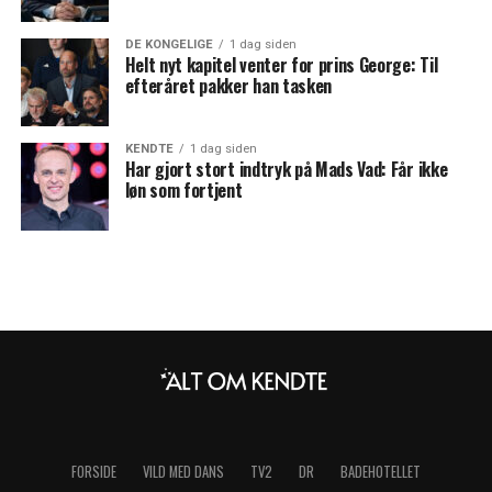
DE KONGELIGE
1 dag siden
Helt nyt kapitel venter for prins George: Til
efteråret pakker han tasken
KENDTE
1 dag siden
Har gjort stort indtryk på Mads Vad: Får ikke
løn som fortjent
FORSIDE
VILD MED DANS
TV2
DR
BADEHOTELLET