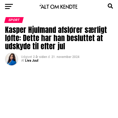
SPORT
Kasper Hjulmand afslører særligt
løfte: Dette har han besluttet at
udskyde til efter jul
Udgivet
2 år siden
d.
21. november 2024
Af
Liva Juul