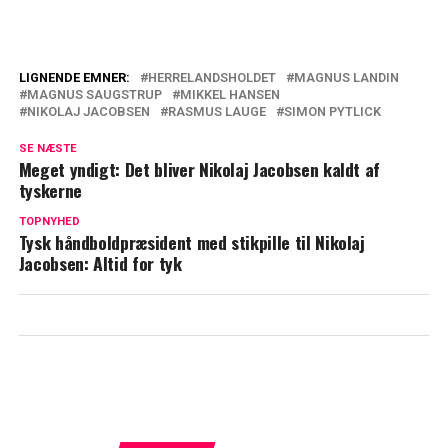
LIGNENDE EMNER:
HERRELANDSHOLDET
MAGNUS LANDIN
MAGNUS SAUGSTRUP
MIKKEL HANSEN
Rasmus Lauge skuffet: Derfor sidder han
NIKOLAJ JACOBSEN
RASMUS LAUGE
SIMON PYTLICK
'på bænken'
SE NÆSTE
Meget yndigt: Det bliver Nikolaj Jacobsen kaldt af
Nikolaj Jacobsen om særlig hæder:
tyskerne
Kommer ikke bag på ham
TOPNYHED
Tysk håndboldpræsident med stikpille til Nikolaj
Jacobsen: Altid for tyk