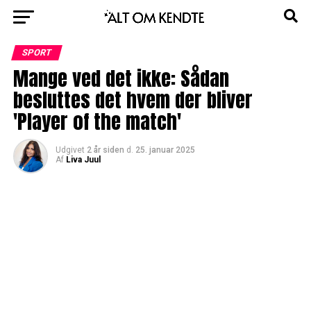
SPORT
Mange ved det ikke: Sådan
besluttes det hvem der bliver
'Player of the match'
Udgivet
2 år siden
d.
25. januar 2025
Af
Liva Juul