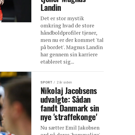
Landin
Det er stor mystik
omkring hvad de store
håndboldprofiler tjener,
men nu er der kommet 'tal
på bordet'. Magnus Landin
har gennem sin karriere
etableret sig...
SPORT
2 år siden
Nikolaj Jacobsens
udvalgte: Sådan
fandt Danmark sin
nye 'straffekonge'
Nu sætter Emil Jakobsen
ord på deres 'hemmelige'