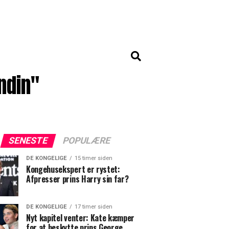
ndin"
SENESTE
POPULÆRE
DE KONGELIGE
15 timer siden
Kongehusekspert er rystet:
Afpresser prins Harry sin far?
DE KONGELIGE
17 timer siden
Nyt kapitel venter: Kate kæmper
for at beskytte prins George