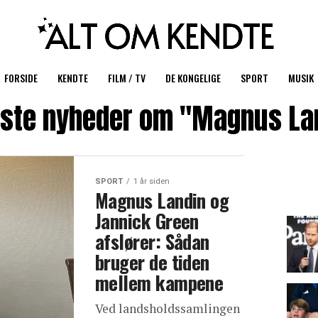
FORSIDE
KENDTE
FILM / TV
DE KONGELIGE
SPORT
MUSIK
ste nyheder om "Magnus La
SPORT
1 år siden
Magnus Landin og
Jannick Green
afslører: Sådan
bruger de tiden
mellem kampene
Ved landsholdssamlingen