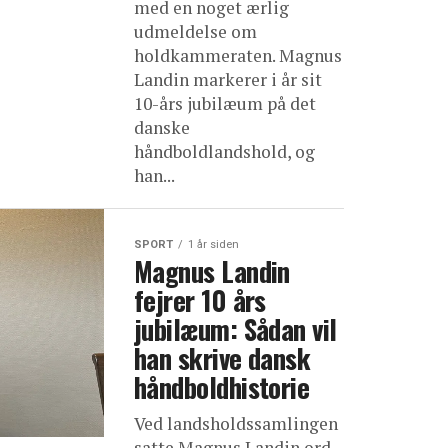
med en noget ærlig
udmeldelse om
holdkammeraten. Magnus
Landin markerer i år sit
10-års jubilæum på det
danske
håndboldlandshold, og
han...
SPORT
1 år siden
Magnus Landin
fejrer 10 års
jubilæum: Sådan vil
han skrive dansk
håndboldhistorie
Ved landsholdssamlingen
satte Magnus Landin ord