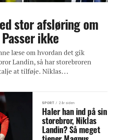
ed stor afsløring om
 Passer ikke
nne læse om hvordan det gik
bror Landin, så har storebroren
lje at tilføje. Niklas...
SPORT
2 år siden
Haler han ind på sin
storebror, Niklas
Landin? Så meget
tjener Magnus