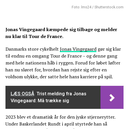
Foto: lms24 / Shutterstock.com
Jonas Vingegaard kæmpede sig tilbage og melder
nu klar til Tour de France.
Danmarks store cykelhelt
Jonas Vingegaard
gør sig klar
til endnu en omgang Tour de France – og denne gang
med hele nationens håb i ryggen. Forud for løbet løfter
han nu sløret for, hvordan han rejste sig efter en
voldsom ulykke, der satte hele hans karriere på spil.
LÆS OGSÅ
Trist melding fra Jonas
Vingegaard: Må trække sig
2023 blev et dramatisk år for den jyske stjernerytter.
Under Baskerlandet Rundt i april styrtede han så