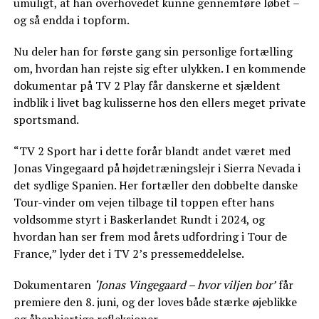
umuligt, at han overhovedet kunne gennemføre løbet –
og så endda i topform.
Nu deler han for første gang sin personlige fortælling
om, hvordan han rejste sig efter ulykken. I en kommende
dokumentar på TV 2 Play får danskerne et sjældent
indblik i livet bag kulisserne hos den ellers meget private
sportsmand.
“TV 2 Sport har i dette forår blandt andet været med
Jonas Vingegaard på højdetræningslejr i Sierra Nevada i
det sydlige Spanien. Her fortæller den dobbelte danske
Tour-vinder om vejen tilbage til toppen efter hans
voldsomme styrt i Baskerlandet Rundt i 2024, og
hvordan han ser frem mod årets udfordring i Tour de
France,” lyder det i TV 2’s pressemeddelelse.
Dokumentaren
‘Jonas Vingegaard – hvor viljen bor’
får
premiere den 8. juni, og der loves både stærke øjeblikke
og åbenhjertige refleksioner.