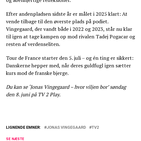
Efter andenpladsen sidste år er målet i 2025 klart: At
vende tilbage til den øverste plads på podiet.
Vingegaard, der vandt både i 2022 og 2023, står nu klar
til igen at tage kampen op mod rivalen Tadej Pogacar og
resten af verdenseliten.
Tour de France starter den 5. juli – og én ting er sikkert:
Danskerne hepper med, når deres guldfugl igen sætter
kurs mod de franske bjerge.
Du kan se ‘Jonas Vingegaard – hvor viljen bor’ søndag
den 8. juni på TV 2 Play.
LIGNENDE EMNER:
JONAS VINGEGAARD
TV2
TV 2 melder klar: Følger Vingegaards løb
SE NÆSTE