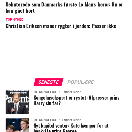
tæt
Debuterede som Danmarks første Le Mans-kører: Nu er
han gået bort
Godt nyt til seerne: TV 2 forlænger
rettigheder frem til 2031
TOPNYHED
Christian Eriksen maner rygter i jorden: Passer ikke
SENESTE
POPULÆRE
DE KONGELIGE
3 timer siden
Kongehusekspert er rystet: Afpresser prins
Harry sin far?
DE KONGELIGE
4 timer siden
Nyt kapitel venter: Kate kæmper for at
beskytte prins George