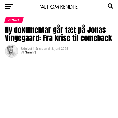
SPORT
Ny dokumentar går tæt på Jonas
Vingegaard: Fra krise til comeback
Udgivet
1 år siden
d.
3. juni 2025
Af
Sarah S