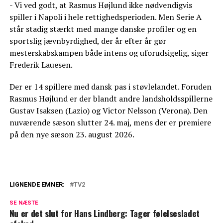
- Vi ved godt, at Rasmus Højlund ikke nødvendigvis
spiller i Napoli i hele rettighedsperioden. Men Serie A
står stadig stærkt med mange danske profiler og en
sportslig jævnbyrdighed, der år efter år gør
mesterskabskampen både intens og uforudsigelig, siger
Frederik Lauesen.
Der er 14 spillere med dansk pas i støvlelandet. Foruden
Rasmus Højlund er der blandt andre landsholdsspillerne
Gustav Isaksen (Lazio) og Victor Nelsson (Verona). Den
nuværende sæson slutter 24. maj, mens der er premiere
på den nye sæson 23. august 2026.
LIGNENDE EMNER:
TV2
Melder ud: Sker på TV 2
SE NÆSTE
Nu er det slut for Hans Lindberg: Tager følelsesladet
Fantastisk melding fra TV 2: Gør det igen