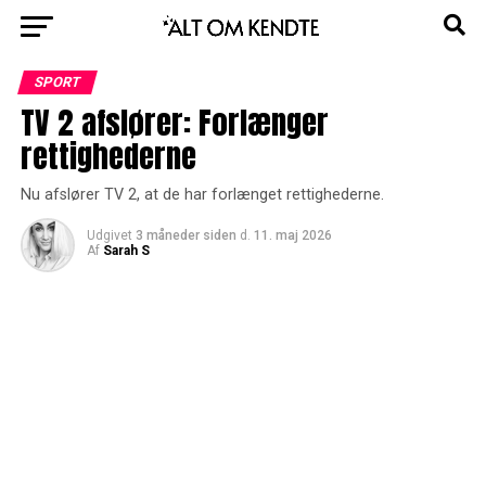
SPORT
TV 2 afslører: Forlænger
rettighederne
Nu afslører TV 2, at de har forlænget rettighederne.
Udgivet
3 måneder siden
d.
11. maj 2026
Af
Sarah S