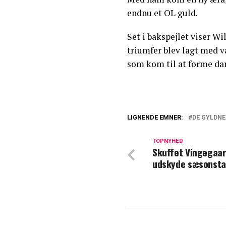
endnu et OL guld.
Set i bakspejlet viser Wil
triumfer blev lagt med va
som kom til at forme dan
LIGNENDE EMNER:
DE GYLDNE
Melder ud: Sker
TOPNYHED
Skuffet Vingegaar
Fantastisk meldi
udskyde sæsonsta