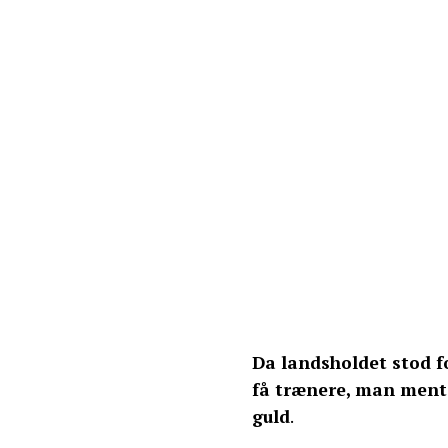
Da landsholdet stod f
få trænere, man mente
guld
.