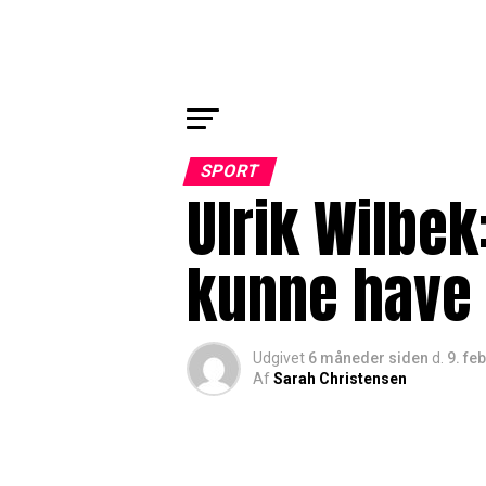
SPORT
Ulrik Wilbek
kunne have 
Udgivet
6 måneder siden
d.
9. fe
Af
Sarah Christensen