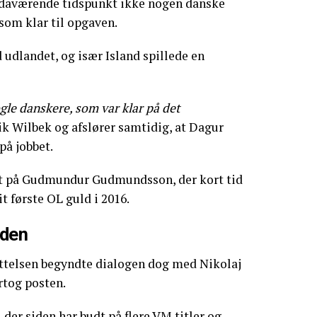
å daværende tidspunkt ikke nogen danske
som klar til opgaven.
udlandet, og især Island spillede en
ogle danskere, som var klar på det
rik Wilbek og afslører samtidig, at Dagur
på jobbet.
dt på Gudmundur Gudmundsson, der kort tid
it første OL guld i 2016.
iden
ættelsen begyndte dialogen dog med Nikolaj
rtog posten.
er siden har budt på flere VM titler og