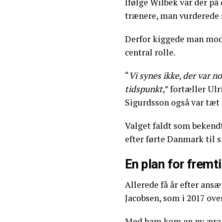
Ifølge Wilbek var der p
trænere, man vurderede 
Derfor kiggede man mod 
central rolle.
“
Vi synes ikke, der var n
tidspunkt
,” fortæller Ul
Sigurdsson også var tæt 
Valget faldt som beken
efter førte Danmark til s
En plan for fremt
Allerede få år efter ans
Jacobsen, som i 2017 ove
Med ham kom en ny æra, d