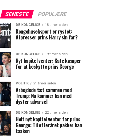
SENESTE
POPULÆRE
DE KONGELIGE
18 timer siden
Kongehusekspert er rystet:
Afpresser prins Harry sin far?
DE KONGELIGE
19 timer siden
Nyt kapitel venter: Kate kæmper
for at beskytte prins George
POLITIK
21 timer siden
Arbejdede tæt sammen med
Trump: Nu kommer han med
dyster advarsel
DE KONGELIGE
22 timer siden
Helt nyt kapitel venter for prins
George: Til efteråret pakker han
tasken