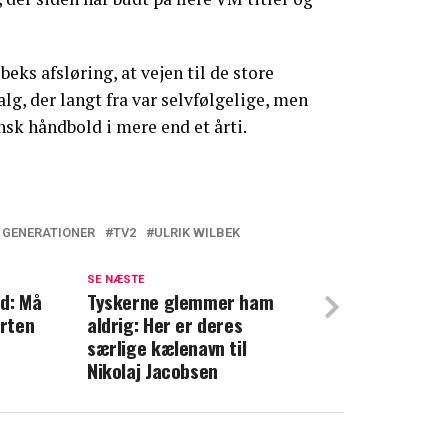
beks afsløring, at vejen til de store
lg, der langt fra var selvfølgelige, men
sk håndbold i mere end et årti.
 GENERATIONER
TV2
ULRIK WILBEK
 på TV 2
SE NÆSTE
d: Må
ng fra TV 2: Gør det igen
Tyskerne glemmer ham
rten
aldrig: Her er deres
særlige kælenavn til
Nikolaj Jacobsen