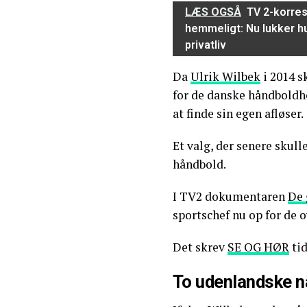
LÆS OGSÅ
TV 2-korres
hemmeligt: Nu lukker hu
privatliv
Da
Ulrik Wilbek
i 2014 s
for de danske håndboldhe
at finde sin egen afløser.
Et valg, der senere skull
håndbold.
I TV2 dokumentaren
De 
sportschef nu op for de o
Det skrev
SE OG HØR
tid
To udenlandske n