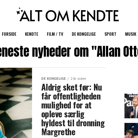
FORSIDE
KENDTE
FILM / TV
DE KONGELIGE
SPORT
MUSIK
eneste nyheder om "Allan Ott
DE KONGELIGE
2 år siden
Aldrig sket før: Nu
får offentligheden
mulighed for at
opleve særlig
hyldest til dronning
Margrethe