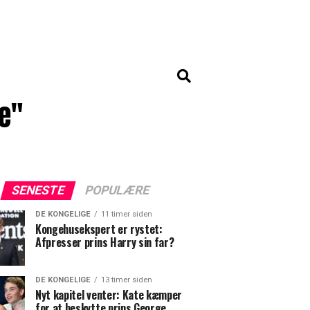
e"
SENESTE
POPULÆRE
DE KONGELIGE
11 timer siden
Kongehusekspert er rystet:
Afpresser prins Harry sin far?
DE KONGELIGE
13 timer siden
Nyt kapitel venter: Kate kæmper
for at beskytte prins George