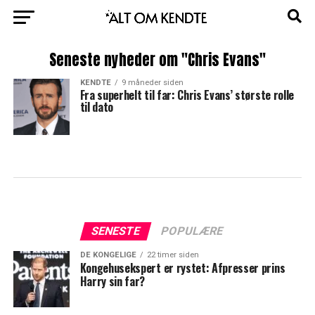
Seneste nyheder om "Chris Evans"
KENDTE
9 måneder siden
Fra superhelt til far: Chris Evans’ største rolle
til dato
SENESTE
POPULÆRE
DE KONGELIGE
22 timer siden
Kongehusekspert er rystet: Afpresser prins
Harry sin far?