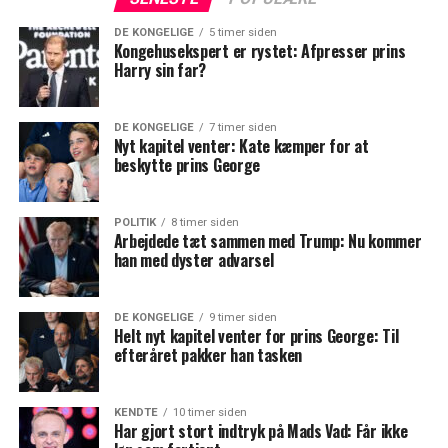
DE KONGELIGE
5 timer siden
Kongehusekspert er rystet: Afpresser prins
Harry sin far?
DE KONGELIGE
7 timer siden
Nyt kapitel venter: Kate kæmper for at
beskytte prins George
POLITIK
8 timer siden
Arbejdede tæt sammen med Trump: Nu kommer
han med dyster advarsel
DE KONGELIGE
9 timer siden
Helt nyt kapitel venter for prins George: Til
efteråret pakker han tasken
KENDTE
10 timer siden
Har gjort stort indtryk på Mads Vad: Får ikke