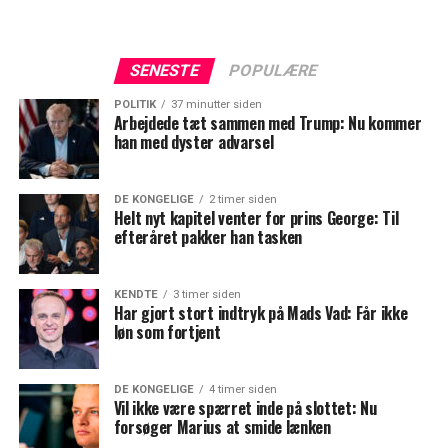
SENESTE
POPULÆRE
POLITIK
37 minutter siden
Arbejdede tæt sammen med Trump: Nu kommer
han med dyster advarsel
DE KONGELIGE
2 timer siden
Helt nyt kapitel venter for prins George: Til
efteråret pakker han tasken
KENDTE
3 timer siden
Har gjort stort indtryk på Mads Vad: Får ikke
løn som fortjent
DE KONGELIGE
4 timer siden
Vil ikke være spærret inde på slottet: Nu
forsøger Marius at smide lænken