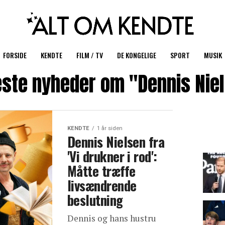
FORSIDE
KENDTE
FILM / TV
DE KONGELIGE
SPORT
MUSIK
ste nyheder om "Dennis Nie
KENDTE
1 år siden
Dennis Nielsen fra
'Vi drukner i rod':
Måtte træffe
livsændrende
beslutning
Dennis og hans hustru