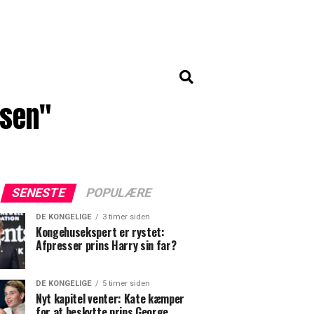
lsen"
SENESTE
POPULÆRE
DE KONGELIGE
3 timer siden
Kongehusekspert er rystet:
Afpresser prins Harry sin far?
DE KONGELIGE
5 timer siden
Nyt kapitel venter: Kate kæmper
for at beskytte prins George