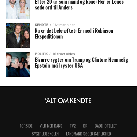
Efter 20 år som mand og kone: Her er Lenes
søde ord til Anders
KENDTE
16 timer siden
Nu er det bekræftet: Er med i Robinson
Ekspeditionen
POLITIK
16 timer siden
Bizarre rygter om Trump og Clinton: Hemmelig
Epstein-mail ryster USA
FORSIDE
VILD MED DANS
TV2
DR
BADEHOTELLET
SYGEPLEJESKOLEN
LANDMAND SØGER KÆRLIGHED