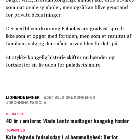
som nationale symboler, men også kan blive genstand
for private beslutninger.
Dermed bliver dronning Fabiolas arv gradvist spredt,
ikke som et opgør med fortiden, men som et resultat af
familiens valg og den måde, arven blev fordelt på.
Et stykke kongelig historie skifter nu hænder og
fortsætter sit liv uden for paladsets mure.
LIGNENDE EMNER:
DET BELGISKE KONGEHUS
DRONNING FABIOLA
Prinsesse Astrid: Beslutning markerer et
skifte i kongehuset
SE NÆSTE
40 år i uniform: Vlado Lentz modtager kongelig hæder
Skal Prins Joachim giftes? Kongehuset
TOPNYHED
svarer med humor
Kate fejrede fødselsdag i al hemmelighed: Derfor