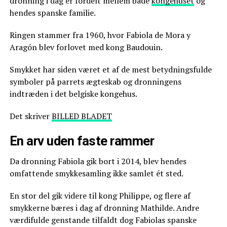
dronning i dag er fordelt mellem både
kongehuset
og
hendes spanske familie.
Ringen stammer fra 1960, hvor Fabiola de Mora y
Aragón blev forlovet med kong Baudouin.
Smykket har siden været et af de mest betydningsfulde
symboler på parrets ægteskab og dronningens
indtræden i det belgiske kongehus.
Det skriver
BILLED BLADET
En arv uden faste rammer
Da dronning Fabiola gik bort i 2014, blev hendes
omfattende smykkesamling ikke samlet ét sted.
En stor del gik videre til kong Philippe, og flere af
smykkerne bæres i dag af dronning Mathilde. Andre
værdifulde genstande tilfaldt dog Fabiolas spanske