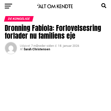
DE KONGELIGE
Dronning Fabiola: Forlovelsesring
forlader nu familiens eje
Udgivet
7 måneder siden
d.
18. januar 2026
Af
Sarah Christensen