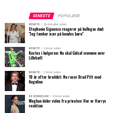
SENESTE
POPULÆRE
KENDTE
26 minutter siden
Stephanie Siguenza reagerer på kollegas død:
"Jeg tænker især på hendes børn"
KENDTE
2 timer siden
Kastes i bølgerne: Nu skal Gidsel svømme over
Lillebælt
KENDTE
2 timer siden
10 år efter bruddet: Nu raser Brad Pitt mod
Angelina
DE KONGELIGE
4 timer siden
Meghan deler video fra privaten: Her er Harrys
reaktion