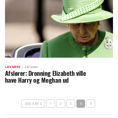
LÆS MERE
2 år siden
Afslører: Dronning Elizabeth ville
have Harry og Meghan ud
SIDE 4 AF 5
1
2
3
4
5