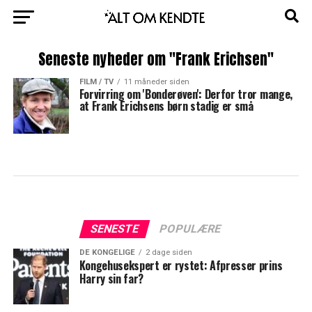
Seneste nyheder om "Frank Erichsen"
FILM / TV
11 måneder siden
Forvirring om 'Bonderøven': Derfor tror mange,
at Frank Erichsens børn stadig er små
SENESTE
POPULÆRE
DE KONGELIGE
2 dage siden
Kongehusekspert er rystet: Afpresser prins
Harry sin far?