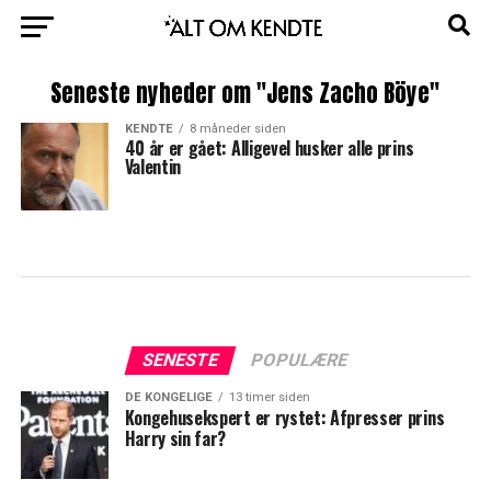
Seneste nyheder om "Jens Zacho Böye"
KENDTE
8 måneder siden
40 år er gået: Alligevel husker alle prins
Valentin
SENESTE
POPULÆRE
DE KONGELIGE
13 timer siden
Kongehusekspert er rystet: Afpresser prins
Harry sin far?