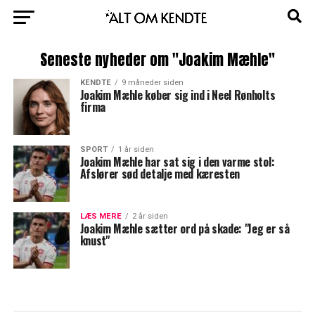
Seneste nyheder om "Joakim Mæhle"
KENDTE
9 måneder siden
Joakim Mæhle køber sig ind i Neel Rønholts
firma
SPORT
1 år siden
Joakim Mæhle har sat sig i den varme stol:
Afslører sød detalje med kæresten
LÆS MERE
2 år siden
Joakim Mæhle sætter ord på skade: "Jeg er så
knust"