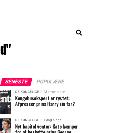
ed"
SENESTE
POPULÆRE
DE KONGELIGE
23 timer siden
Kongehusekspert er rystet:
Afpresser prins Harry sin far?
DE KONGELIGE
1 dag siden
Nyt kapitel venter: Kate kæmper
for at beskytte prins George