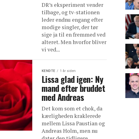
DR’s eksperiment vender
tilbage, og tv-stationen
leder endnu engang efter
modige singler, der tør
sige ja til en fremmed ved
alteret. Men hvorfor bliver
vi ved...
KENDTE
1 år siden
Lissa glad igen: Ny
mand efter bruddet
med Andreas
Det kom som et chok, da
kærligheden kraklerede
mellem Lissa Paustian og
Andreas Holm, men nu
dater den tidligere