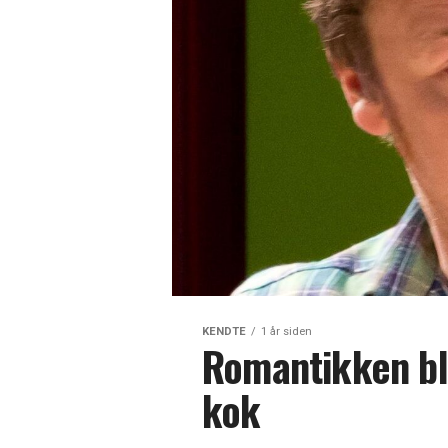
KENDTE
1 år siden
Romantikken bl
kok