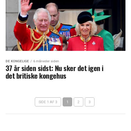
DE KONGELIGE
6 måneder siden
37 år siden sidst: Nu sker det igen i
det britiske kongehus
SIDE 1 AF 3
1
2
3