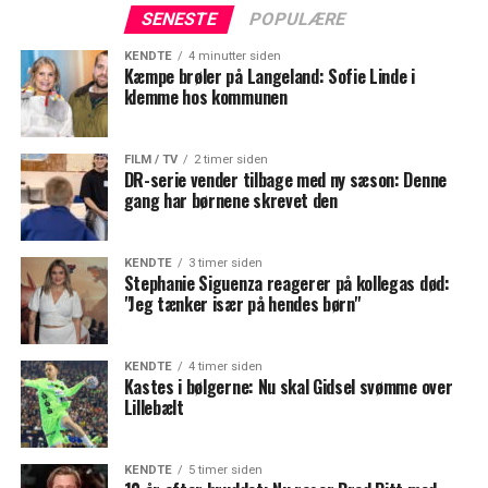
SENESTE
POPULÆRE
KENDTE
4 minutter siden
Kæmpe brøler på Langeland: Sofie Linde i
klemme hos kommunen
FILM / TV
2 timer siden
DR-serie vender tilbage med ny sæson: Denne
gang har børnene skrevet den
KENDTE
3 timer siden
Stephanie Siguenza reagerer på kollegas død:
"Jeg tænker især på hendes børn"
KENDTE
4 timer siden
Kastes i bølgerne: Nu skal Gidsel svømme over
Lillebælt
KENDTE
5 timer siden