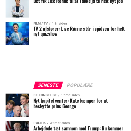
Det fik Lise Rønne til at takke ja til helt nyt job
FILM / TV
1 år siden
TV 2 afslører: Lise Rønne står i spidsen for helt
nyt quizshow
SENESTE
POPULÆRE
DE KONGELIGE
1 time siden
Nyt kapitel venter: Kate kæmper for at
beskytte prins George
POLITIK
3 timer siden
Arbejdede tæt sammen med Trump: Nu kommer