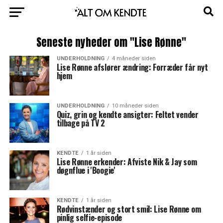
Seneste nyheder om "Lise Rønne"
UNDERHOLDNING
4 måneder siden
Lise Rønne afslører ændring: Forræder får nyt
hjem
UNDERHOLDNING
10 måneder siden
Quiz, grin og kendte ansigter: Feltet vender
tilbage på TV 2
KENDTE
1 år siden
Lise Rønne erkender: Afviste Nik & Jay som
døgnflue i 'Boogie'
KENDTE
1 år siden
Rødvinstænder og stort smil: Lise Rønne om
pinlig selfie-episode