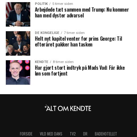
POLITIK
5 timer siden
Arbejdede tæt sammen med Trump: Nu kommer
han med dyster advarsel
DE KONGELIGE
7 timer siden
Helt nyt kapitel venter for prins George: Til
efteråret pakker han tasken
KENDTE
8 timer siden
Har gjort stort indtryk på Mads Vad: Får ikke
løn som fortjent
FORSIDE
VILD MED DANS
TV2
DR
BADEHOTELLET