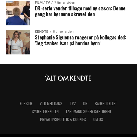
FILM / TV
7 timer siden
DR-serie vender tilbage med ny sæson: Denne
gang har børnene skrevet den
KENDTE
8 timer siden
Stephanie Siguenza reagerer på kollegas død:
"Jeg tænker især på hendes børn"
FORSIDE
VILD MED DANS
TV2
DR
BADEHOTELLET
SYGEPLEJESKOLEN
LANDMAND SØGER KÆRLIGHED
PRIVATLIVSPOLITIK & COOKIES
OM OS