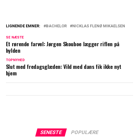
LIGNENDE EMNER:
BACHELOR
NICKLAS FLENØ MIKAELSEN
Er Bachelor Christian for rationel til
SE NÆSTE
kærlighed?
Et rørende farvel: Jørgen Skouboe lægger riflen på
hylden
Manglende dating-erfaring: Fik samtalen
til at gå helt galt
TOPNYHED
Slut med fredagsglæden: Vild med dans fik ikke nyt
hjem
SENESTE
POPULÆRE