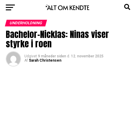
UNDERHOLDNING
Bachelor-Nicklas: Ninas viser
styrke i roen
Udgivet
9 måneder siden
d.
12. november 2025
Af
Sarah Christensen