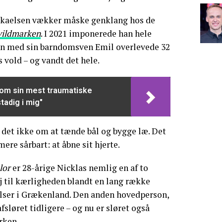
ikaelsen vækker måske genklang hos de
 vildmarken
. I 2021 imponerede han hele
 med sin barndomsven Emil overlevede 32
 vold – og vandt det hele.
 om sin mest traumatiske
tadig i mig"
det ikke om at tænde bål og bygge læ. Det
re sårbart: at åbne sit hjerte.
lor
er 28-årige Nicklas nemlig en af to
j til kærligheden blandt en lang række
elser i Grækenland. Den anden hovedperson,
afsløret tidligere – og nu er sløret også
rken.