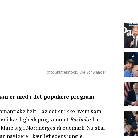
Foto: Shutterstock/ Ole Schwander
 han er med i det populære program.
romantiske helt – og det er ikke hvem som
ager i kærlighedsprogrammet
Bachelor
har
n klare sig i Nordnorges rå ødemark. Nu skal
kan navigere i kærlighedens jungle.