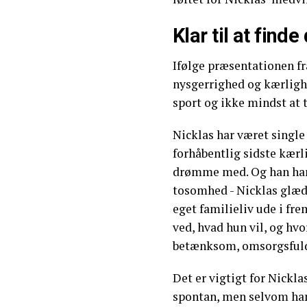
Klar til at find
Ifølge præsentationen fr
nysgerrighed og kærlighe
sport og ikke mindst at 
Nicklas har været single
forhåbentlig sidste kærl
drømme med. Og han har
tosomhed - Nicklas glæde
eget familieliv ude i fre
ved, hvad hun vil, og hv
betænksom, omsorgsful
Det er vigtigt for Nick
spontan, men selvom han 