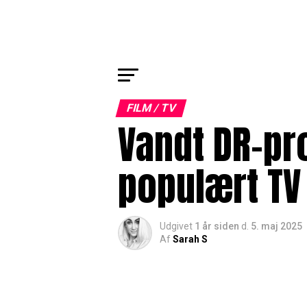
FILM / TV
Vandt DR-pr
populært TV
Udgivet
1 år siden
d.
5. maj 2025
Af
Sarah S