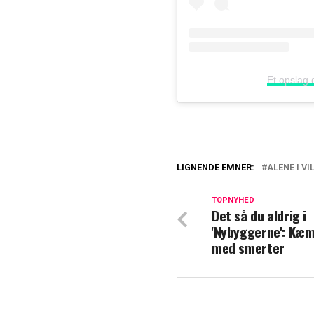
Et opslag 
LIGNENDE EMNER:
ALENE I V
DR og TV 2 går s
spidsen
TOPNYHED
Det så du aldrig i
'Nybyggerne': Kæ
Nu kan du beste
med smerter
serie?