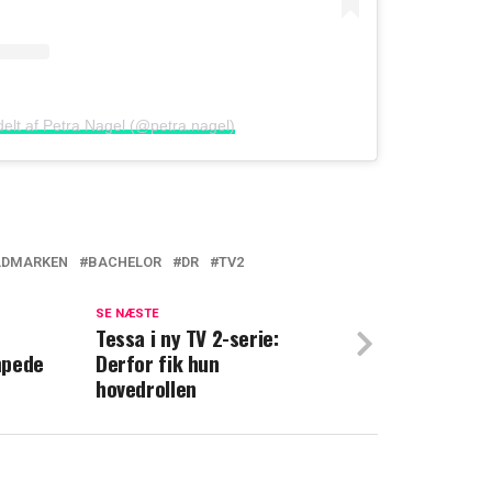
delt af Petra Nagel (@petra.nagel)
ILDMARKEN
BACHELOR
DR
TV2
ammen: Kåre Quist og Cecilie Beck står i
SE NÆSTE
Tessa i ny TV 2-serie:
mpede
Derfor fik hun
mme: Hvilken er Danmarks bedste tv-
hovedrollen