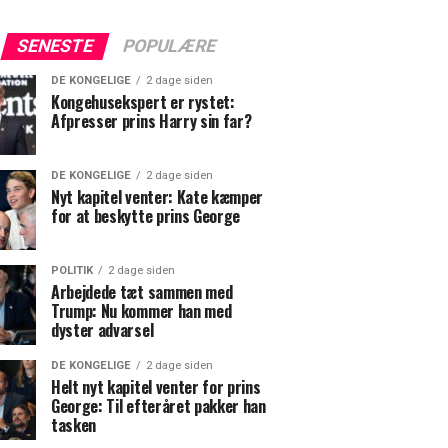
SENESTE
POPULÆRE
DE KONGELIGE
2 dage siden
Kongehusekspert er rystet:
Afpresser prins Harry sin far?
DE KONGELIGE
2 dage siden
Nyt kapitel venter: Kate kæmper
for at beskytte prins George
POLITIK
2 dage siden
Arbejdede tæt sammen med
Trump: Nu kommer han med
dyster advarsel
DE KONGELIGE
2 dage siden
Helt nyt kapitel venter for prins
George: Til efteråret pakker han
tasken