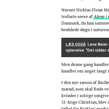
Navnet Nicklas Flenø M
trofaste seere af
Alene i
Danmark, da han sammen
benhårde døgn i naturens
LÆS OGSÅ
Lene Beier
oplevelse: "Det sidder s
Men denne gang handler 
handler om noget langt me
I den nye sæson af
Bache
mænd, som skal finde ve
kvinder i solrige omgiv
31-årige Christian, blev 
løftet for Nicklas’ medvi