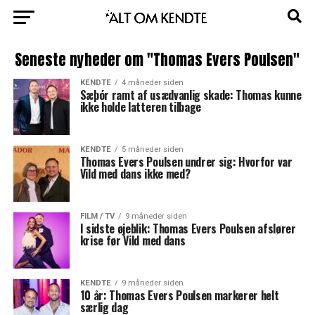
Seneste nyheder om "Thomas Evers Poulsen"
KENDTE
4 måneder siden
Sæþór ramt af usædvanlig skade: Thomas kunne
ikke holde latteren tilbage
KENDTE
5 måneder siden
Thomas Evers Poulsen undrer sig: Hvorfor var
Vild med dans ikke med?
FILM / TV
9 måneder siden
I sidste øjeblik: Thomas Evers Poulsen afslører
krise før Vild med dans
KENDTE
9 måneder siden
10 år: Thomas Evers Poulsen markerer helt
særlig dag