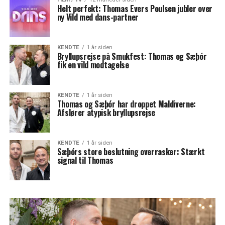
Helt perfekt: Thomas Evers Poulsen jubler over
ny Vild med dans-partner
KENDTE
1 år siden
Bryllupsrejse på Smukfest: Thomas og Sæþór
fik en vild modtagelse
KENDTE
1 år siden
Thomas og Sæþór har droppet Maldiverne:
Afslører atypisk bryllupsrejse
KENDTE
1 år siden
Sæþórs store beslutning overrasker: Stærkt
signal til Thomas