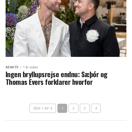
KENDTE
1 år siden
Ingen bryllupsrejse endnu: Sæþór og
Thomas Evers forklarer hvorfor
SIDE 1 AF 4
1
2
3
4