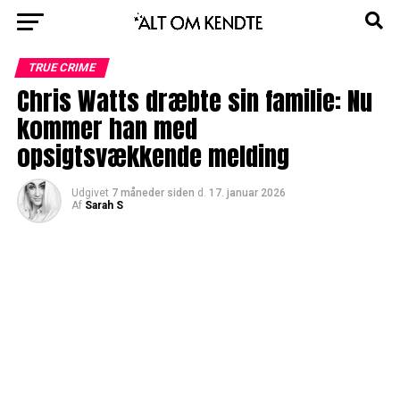
TRUE CRIME
Chris Watts dræbte sin familie: Nu
kommer han med
opsigtsvækkende melding
Udgivet
7 måneder siden
d.
17. januar 2026
Af
Sarah S