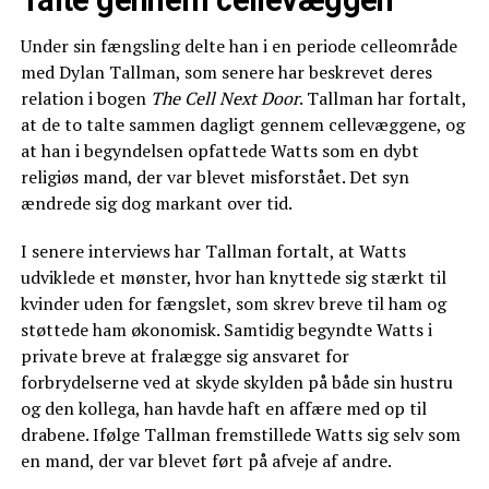
Under sin fængsling delte han i en periode celleområde
med Dylan Tallman, som senere har beskrevet deres
relation i bogen
The Cell Next Door
. Tallman har fortalt,
at de to talte sammen dagligt gennem cellevæggene, og
at han i begyndelsen opfattede Watts som en dybt
religiøs mand, der var blevet misforstået. Det syn
ændrede sig dog markant over tid.
I senere interviews har Tallman fortalt, at Watts
udviklede et mønster, hvor han knyttede sig stærkt til
kvinder uden for fængslet, som skrev breve til ham og
støttede ham økonomisk. Samtidig begyndte Watts i
private breve at fralægge sig ansvaret for
forbrydelserne ved at skyde skylden på både sin hustru
og den kollega, han havde haft en affære med op til
drabene. Ifølge Tallman fremstillede Watts sig selv som
en mand, der var blevet ført på afveje af andre.