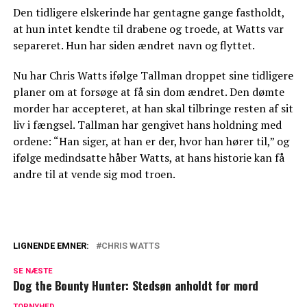
Den tidligere elskerinde har gentagne gange fastholdt,
at hun intet kendte til drabene og troede, at Watts var
separeret. Hun har siden ændret navn og flyttet.
Nu har Chris Watts ifølge Tallman droppet sine tidligere
planer om at forsøge at få sin dom ændret. Den dømte
morder har accepteret, at han skal tilbringe resten af sit
liv i fængsel. Tallman har gengivet hans holdning med
ordene: “Han siger, at han er der, hvor han hører til,” og
ifølge medindsatte håber Watts, at hans historie kan få
andre til at vende sig mod troen.
LIGNENDE EMNER:
CHRIS WATTS
Chokerende detaljer: Det udelod Netflix i
SE NÆSTE
dokumentaren om Chris Watts
Dog the Bounty Hunter: Stedsøn anholdt for mord
Chris Watts dræbte sin familie: Nu
TOPNYHED