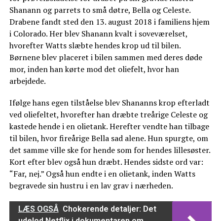
Shanann og parrets to små døtre, Bella og Celeste.
Drabene fandt sted den 13. august 2018 i familiens hjem
i Colorado. Her blev Shanann kvalt i soveværelset,
hvorefter Watts slæbte hendes krop ud til bilen.
Børnene blev placeret i bilen sammen med deres døde
mor, inden han kørte mod det oliefelt, hvor han
arbejdede.
Ifølge hans egen tilståelse blev Shananns krop efterladt
ved oliefeltet, hvorefter han dræbte treårige Celeste og
kastede hende i en olietank. Herefter vendte han tilbage
til bilen, hvor fireårige Bella sad alene. Hun spurgte, om
det samme ville ske for hende som for hendes lillesøster.
Kort efter blev også hun dræbt. Hendes sidste ord var:
“Far, nej.” Også hun endte i en olietank, inden Watts
begravede sin hustru i en lav grav i nærheden.
LÆS OGSÅ
Chokerende detaljer: Det
udelod Netflix i dokumentaren om