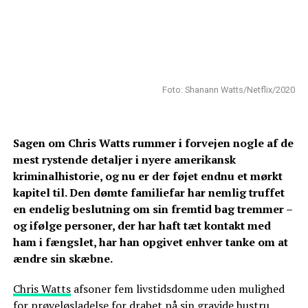
Foto: Shanann Watts/Netflix/2020
Sagen om Chris Watts rummer i forvejen nogle af de
mest rystende detaljer i nyere amerikansk
kriminalhistorie, og nu er der føjet endnu et mørkt
kapitel til. Den dømte familiefar har nemlig truffet
en endelig beslutning om sin fremtid bag tremmer –
og ifølge personer, der har haft tæt kontakt med
ham i fængslet, har han opgivet enhver tanke om at
ændre sin skæbne.
Chris Watts
afsoner fem livstidsdomme uden mulighed
for prøveløsladelse for drabet på sin gravide hustru