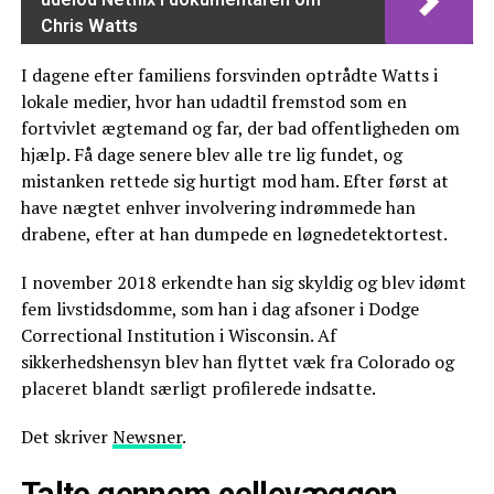
Chris Watts
I dagene efter familiens forsvinden optrådte Watts i
lokale medier, hvor han udadtil fremstod som en
fortvivlet ægtemand og far, der bad offentligheden om
hjælp. Få dage senere blev alle tre lig fundet, og
mistanken rettede sig hurtigt mod ham. Efter først at
have nægtet enhver involvering indrømmede han
drabene, efter at han dumpede en løgnedetektortest.
I november 2018 erkendte han sig skyldig og blev idømt
fem livstidsdomme, som han i dag afsoner i Dodge
Correctional Institution i Wisconsin. Af
sikkerhedshensyn blev han flyttet væk fra Colorado og
placeret blandt særligt profilerede indsatte.
Det skriver
Newsner
.
Talte gennem cellevæggen