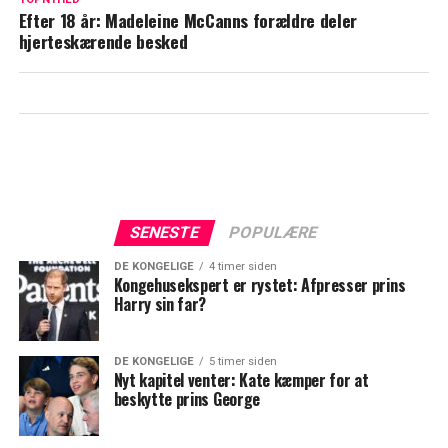
Efter 18 år: Madeleine McCanns forældre deler
kommer han med opsigtsvækkende
hjerteskærende besked
udtalelse
SENESTE
POPULÆRE
DE KONGELIGE
4 timer siden
Kongehusekspert er rystet: Afpresser prins
Harry sin far?
DE KONGELIGE
5 timer siden
Nyt kapitel venter: Kate kæmper for at
beskytte prins George