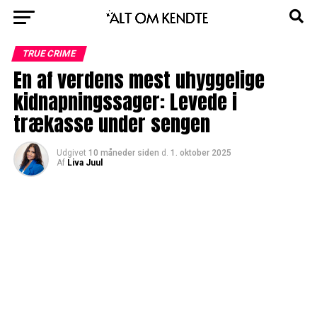
TRUE CRIME
En af verdens mest uhyggelige
kidnapningssager: Levede i
trækasse under sengen
Udgivet
10 måneder siden
d.
1. oktober 2025
Af
Liva Juul