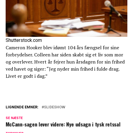
Shutterstock.com
Cameron Hooker blev idømt 104 års fængsel for sine
forbrydelser. Colleen har siden skabt sig et liv som mor
og overlever. Hvert år fejrer hun årsdagen for sin frihed
ved havet og siger: “Jeg nyder min frihed i fulde drag.
Livet er godt i dag.”
LIGNENDE EMNER:
SLIDESHOW
Højesteret afviser Peter Madsens sag om
SE NÆSTE
kærestebreve
McCann-sagen lever videre: Nye udsagn i tysk retssal