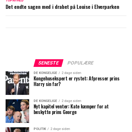
Efter 24 års fangenskab: Elisabeth Fritzl
TOPNYHED
Det endte sagen med i drabet på Louise i Elverparken
og børnene trives efter
omstændighederne
SENESTE
POPULÆRE
DE KONGELIGE
2 dage siden
Kongehusekspert er rystet: Afpresser prins
Harry sin far?
DE KONGELIGE
2 dage siden
Nyt kapitel venter: Kate kæmper for at
beskytte prins George
POLITIK
2 dage siden